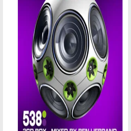
🥊 ¿Michael Jackson golpeó a Tupac? El rumor más explosivo del hip-hop, contado con detalle
 Descubriendo Blender: el futuro de la animación y el diseño 3D... ¡gratis!
Magix Vegas Pro 23 está en camino: ¡confirmado por una fuente muy fiable!
Temporada 2024-2025 de Deejays de Lleida en Lleida TV: Música, recuerdos y comunidad DJ
Mi tercer año poniendo ritmo en la Trobada Empresarial al Pirineu 🎧✨
Una noche mágica en el Celler de Raimat
Recordando New Order - Be a Rebel el regreso elegante de una leyenda
Modern Talking: ¿Debe volver el dúo más famoso del eurodisco? La polémica que divide a millones de fans