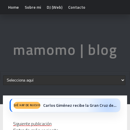
Home
Sobre mi
DJ (Web)
Contacto
mamomo | blog
Carlos Giménez recibe la Gran Cruz de Alfonso X el Sabio: homenaje al maestro de la historieta española
QUÉ HAY DE NUEVO?
Michael Jackson en el cine: opinión personal sobre la película Michael
Siguiente publicación