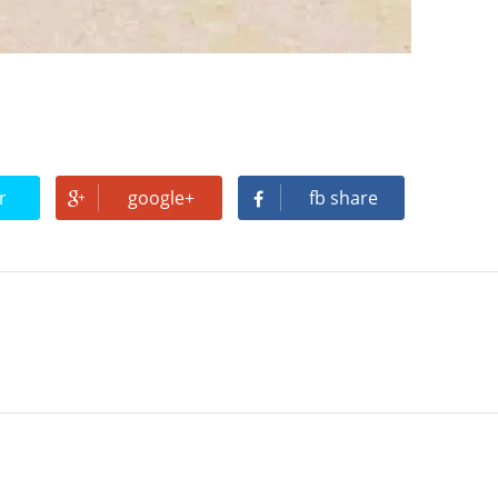
l dúo más famoso del eurodisco? La polémica que divide a millones de f
r
google+
fb share