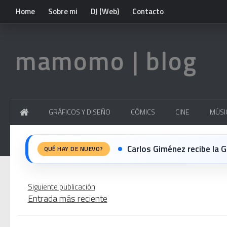
Home
Sobre mi
DJ (Web)
Contacto
mamomo | blog
GRÁFICOS Y DISEÑO
CÓMICS
CINE
MÚSI
Carlos Giménez recibe la Gran 
QUÉ HAY DE NUEVO?
Michael Jackson en el cine:
Siguiente publicación
Entrada más reciente
El resurgimiento del vinilo