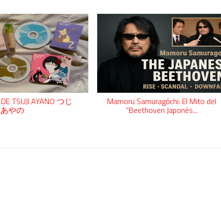
 DE TSUJI AYANO つじ
Mamoru Samuragōchi: El Mito del
あやの
“Beethoven Japonés...