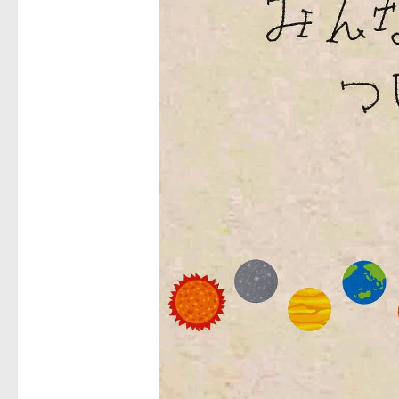
Twisted Tenderness de Elec
🥊 ¿Michael Jackson golpeó 
 Descubriendo Blender: el 
Magix Vegas Pro 23 está e
Temporada 2024-2025 de Dee
Mi tercer año poniendo rit
Una noche mágica en el Ce
Recordando New Order - Be