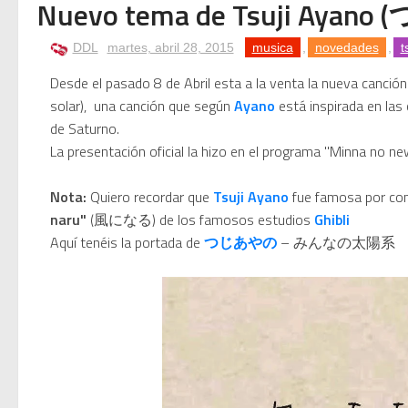
Nuevo tema de Tsuji Ayano
Nova temporada 5 de Deeja
DDL
martes, abril 28, 2015
musica
,
novedades
,
t
Fiesta del 40º Aniversario 
Desde el pasado 8 de Abril esta a la venta la nueva canció
solar), una canción que según
Ayano
está inspirada en las
Mike Platinas explica la h
de Saturno.
La presentación oficial la hizo en el programa "Minna no n
John Candy: Yo me gusto —
Nota:
Quiero recordar que
Tsuji Ayano
fue famosa por com
naru"
(風になる)
de los famosos estudios
Ghibli
✨🎧 Una nit llegendària a
Aquí tenéis la portada de
つじあやの
– みんなの太陽系
Photoshop se cuelga al usa
Mamomo: el artista elect
Mamoru Samuragōchi: El Mi