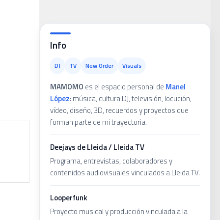
ans
Info
DJ
TV
New Order
Visuals
MAMOMO
es el espacio personal de
Manel
López
: música, cultura DJ, televisión, locución,
vídeo, diseño, 3D, recuerdos y proyectos que
forman parte de mi trayectoria.
Deejays de Lleida / Lleida TV
Programa, entrevistas, colaboradores y
contenidos audiovisuales vinculados a Lleida TV.
Looperfunk
Proyecto musical y producción vinculada a la