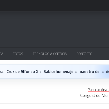
CA
FOTOS
TECNOLOGÍA Y CIENCIA
CONTACTO
Cruz de Alfonso X el Sabio: homenaje al maestro de la historieta españo
 opinión personal sobre la película Michael
Publicacióna 
Congost de Mon
 en Japón: un Regreso a los surcos y a la textura analógica