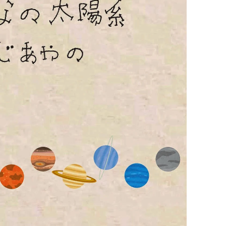
tronic: entre guitarras, sintetizadores y dos leyendas
a Tupac? El rumor más explosivo del hip-hop, contado con detal
futuro de la animación y el diseño 3D... ¡gratis!
n camino: ¡confirmado por una fuente muy fiable!
jays de Lleida en Lleida TV: Música, recuerdos y comunidad 
mo en la Trobada Empresarial al Pirineu 🎧✨
ller de Raimat
 a Rebel el regreso elegante de una leyenda