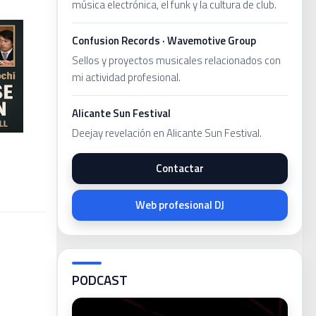
música electrónica, el funk y la cultura de club.
Confusion Records · Wavemotive Group
Sellos y proyectos musicales relacionados con
mi actividad profesional.
Alicante Sun Festival
Deejay revelación en Alicante Sun Festival.
Contactar
Web profesional DJ
PODCAST