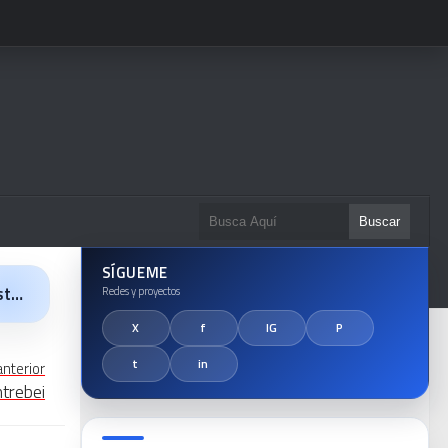
SÍGUEME
la
anterior
trebei