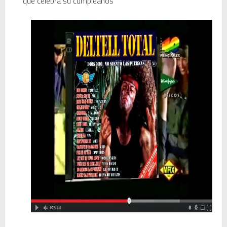
que celebra su cumpleaños
Magix Vegas Pro 23 está en camino: ¡confirmado por una fuente muy fiable!
Temporada 2024-2025 de Deejays de Lleida en Lleida TV: Música, recuerdos y comunidad DJ
Mi tercer año poniendo ritmo en la Trobada Empresarial al Pirineu 🎧✨
Una noche mágica en el Celler de Raimat
Recordando New Order - Be a Rebel el regreso elegante de una leyenda
Modern Talking: ¿Debe volver el dúo más famoso del eurodisco? La polémica que divide a millones de fans
Carlos Giménez recibe la Gran Cruz de Alfonso X el Sabio: homenaje al maestro de la historieta española
Michael Jackson en el cine: opinión personal sobre la película Michael