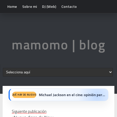
Home
Sobre mi
DJ (Web)
Contacto
mamomo | blog
El resurgimiento del vinilo en Japón: un Regreso a los surcos y a la textura analógica
QUÉ HAY DE NUEVO?
Nova temporada 5 de Deejays de Lleida
Siguiente publicación