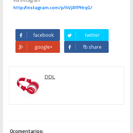
via Instagram
http://instagram.com/p/hVjAYPHrqG/
facebook
twitter
google+
fb share
DDL
0comentarios: