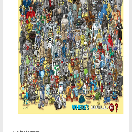
Mi tercer año poniendo ritmo en la Trobada Empresarial al Pirineu 🎧✨
Una noche mágica en el Celler de Raimat
Recordando New Order - Be a Rebel el regreso elegante de una leyenda
Modern Talking: ¿Debe volver el dúo más famoso del eurodisco? La polémica que divide a millones de fans
Carlos Giménez recibe la Gran Cruz de Alfonso X el Sabio: homenaje al maestro de la historieta española
Michael Jackson en el cine: opinión personal sobre la película Michael
El resurgimiento del vinilo en Japón: un Regreso a los surcos y a la textura analógica
Nova temporada 5 de Deejays de Lleida