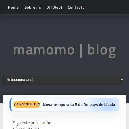
Home
Sobre mi
DJ (Web)
Contacto
mamomo | blog
Fiesta del 40º Aniversario del Max Mix en Be Disco: Crónica Personal de una Noche Histórica
QUÉ HAY DE NUEVO?
Mike Platinas explica la historia de Halloween y los videoclips que marcaron una era
Siguiente publicación