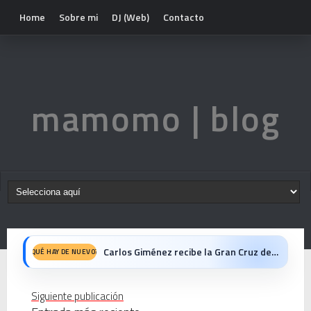
Home
Sobre mi
DJ (Web)
Contacto
mamomo | blog
Carlos Giménez recibe la Gran Cruz de Alfonso X el Sabio: homenaje al maestro de la historieta española
QUÉ HAY DE NUEVO?
Michael Jackson en el cine: opinión personal sobre la película Michael
Siguiente publicación