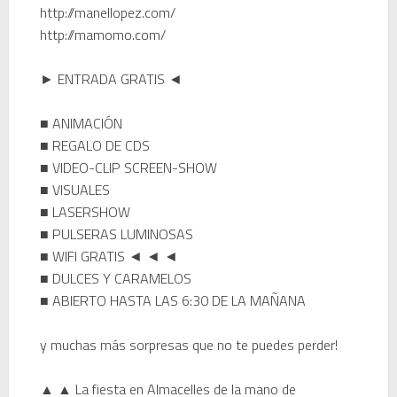
http://manellopez.com/
http://mamomo.com/
►
ENTRADA
GRATIS
◄
■
ANIMACIÓN
■
REGALO
DE CDS
■
VIDEO
-CLIP
SCREEN
-
SHOW
■
VISUALES
■
LASERSHOW
■
PULSERAS
LUMINOSAS
■
WIFI
GRATIS
◄ ◄ ◄
■
DULCES Y
CARAMELOS
■
ABIERTO
HASTA
LAS
6:30
DE
LA MAÑANA
y
muchas más
sorpresas
que
no te
puedes perder
!
▲ ▲
La fiesta
en Almacelles
de
la
mano
de