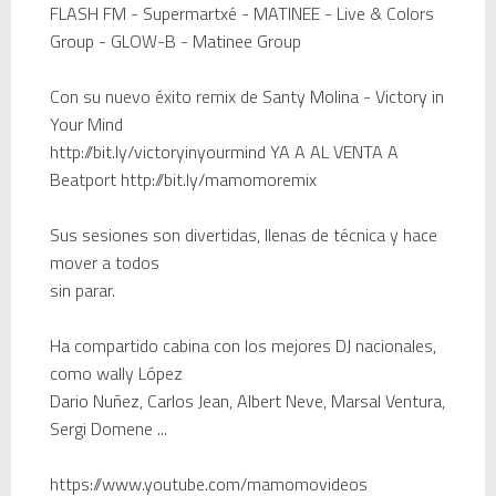
FLASH
FM
-
Supermartxé
-
MATINEE
-
Live
&
Colors
Group
-
GLOW-
B
-
Matinee
Group
Con su nuevo
éxito
remix
de Santy
Molina
-
Victory
in
Your
Mind
http://bit.ly/victoryinyourmind
YA
A AL
VENTA
A
Beatport
http://bit.ly/mamomoremix
Sus sesiones
son
divertidas
,
llenas
de técnica y
hace
mover
a todos
sin parar.
Ha compartido
cabina
con los mejores
DJ
nacionales,
como
wally
López
Dario
Nuñez
,
Carlos
Jean
,
Albert
Neve
,
Marsal
Ventura
,
Sergi
Domene
...
https://www.youtube.com/mamomovideos