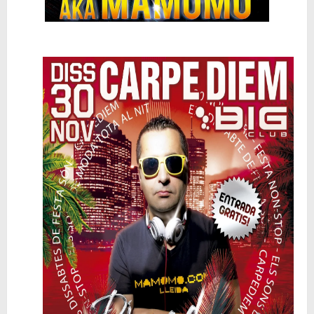
🥊 ¿Michael Jackson golpeó a Tupac? El rumor más explosivo del hip-hop, contado con detalle
 Descubriendo Blender: el futuro de la animación y el diseño 3D... ¡gratis!
Magix Vegas Pro 23 está en camino: ¡confirmado por una fuente muy fiable!
Temporada 2024-2025 de Deejays de Lleida en Lleida TV: Música, recuerdos y comunidad DJ
Mi tercer año poniendo ritmo en la Trobada Empresarial al Pirineu 🎧✨
Una noche mágica en el Celler de Raimat
Recordando New Order - Be a Rebel el regreso elegante de una leyenda
Modern Talking: ¿Debe volver el dúo más famoso del eurodisco? La polémica que divide a millones de fans