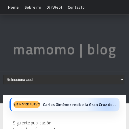
Home
Sobre mi
DJ (Web)
Contacto
mamomo | blog
Carlos Giménez recibe la Gran Cruz de Alfonso X el Sabio: homenaje al maestro de la historieta española
QUÉ HAY DE NUEVO?
Michael Jackson en el cine: opinión personal sobre la película Michael
Siguiente publicación