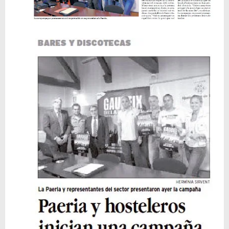
🥊 ¿Michael Jackson golpeó a Tupac? El rumor más explosivo del hip-hop, contado con detalle
 Descubriendo Blender: el futuro de la animación y el diseño 3D... ¡gratis!
Magix Vegas Pro 23 está en camino: ¡confirmado por una fuente muy fiable!
Temporada 2024-2025 de Deejays de Lleida en Lleida TV: Música, recuerdos y comunidad DJ
Mi tercer año poniendo ritmo en la Trobada Empresarial al Pirineu 🎧✨
Una noche mágica en el Celler de Raimat
Recordando New Order - Be a Rebel el regreso elegante de una leyenda
Modern Talking: ¿Debe volver el dúo más famoso del eurodisco? La polémica que divide a millones de fans