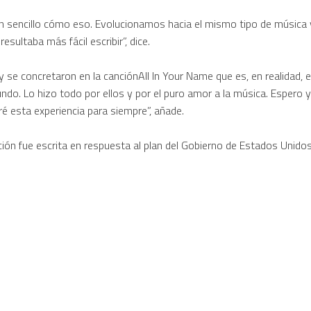
n sencillo cómo eso. Evolucionamos hacia el mismo tipo de música 
tronic: entre guitarras, sintetizadores y dos leyendas
sultaba más fácil escribir”, dice.
a Tupac? El rumor más explosivo del hip-hop, contado con detal
e concretaron en la canciónAll In Your Name que es, en realidad, e
ndo. Lo hizo todo por ellos y por el puro amor a la música. Espero 
futuro de la animación y el diseño 3D... ¡gratis!
é esta experiencia para siempre”, añade.
ón fue escrita en respuesta al plan del Gobierno de Estados Unido
n camino: ¡confirmado por una fuente muy fiable!
jays de Lleida en Lleida TV: Música, recuerdos y comunidad 
mo en la Trobada Empresarial al Pirineu 🎧✨
ller de Raimat
 a Rebel el regreso elegante de una leyenda