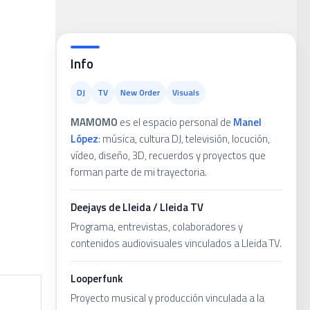
ans
Info
DJ
TV
New Order
Visuals
MAMOMO
es el espacio personal de
Manel
López
: música, cultura DJ, televisión, locución,
vídeo, diseño, 3D, recuerdos y proyectos que
forman parte de mi trayectoria.
Deejays de Lleida / Lleida TV
Programa, entrevistas, colaboradores y
contenidos audiovisuales vinculados a Lleida TV.
Looperfunk
Proyecto musical y producción vinculada a la