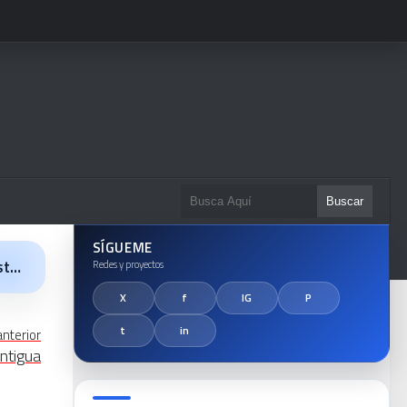
SÍGUEME
la
anterior
ntigua