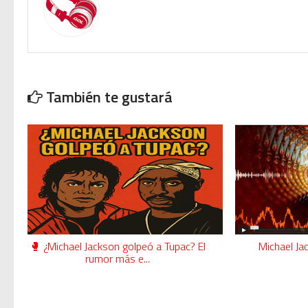
También te gustará
🥊 ¿Michael Jackson golpeó a Tupac? El
Michael Ja
rumor más e...