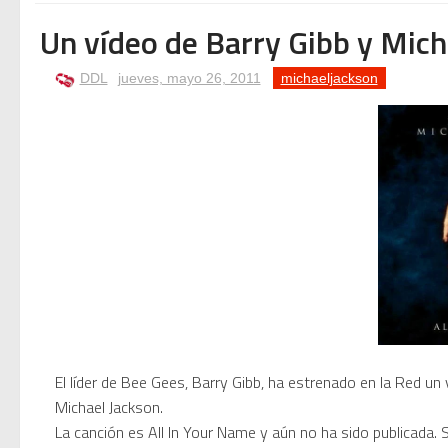
Nova temporada 5 de Deeja
Un vídeo de Barry Gibb y Micha
Fiesta del 40º Aniversario 
DDL
jueves, mayo 26, 2011
michaeljackson
Mike Platinas explica la h
John Candy: Yo me gusto —
✨🎧 Una nit llegendària a
Photoshop se cuelga al usa
Mamomo: el artista elect
El líder de Bee Gees, Barry Gibb, ha estrenado en la Red u
Michael Jackson.
Mamoru Samuragōchi: El Mi
La canción es All In Your Name y aún no ha sido publicada.