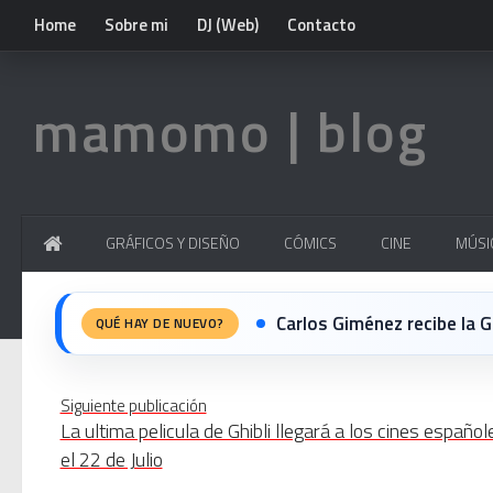
Home
Sobre mi
DJ (Web)
Contacto
mamomo | blog
GRÁFICOS Y DISEÑO
CÓMICS
CINE
MÚSI
Carlos Giménez recibe la Gran 
QUÉ HAY DE NUEVO?
Michael Jackson en el cine:
Siguiente publicación
La ultima pelicula de Ghibli llegará a los cines español
El resurgimiento del vinilo
el 22 de Julio