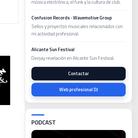
música electrónica, el funk y la cultura de club.
Confusion Records · Wavemotive Group
Sellos y proyectos musicales relacionados con
mi actividad profesional.
Alicante Sun Festival
Deejay revelación en Alicante Sun Festival.
Contactar
Web profesional DJ
PODCAST