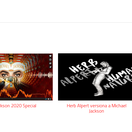
ckson 2020 Special
Herb Alpert versiona a Michael
Jackson