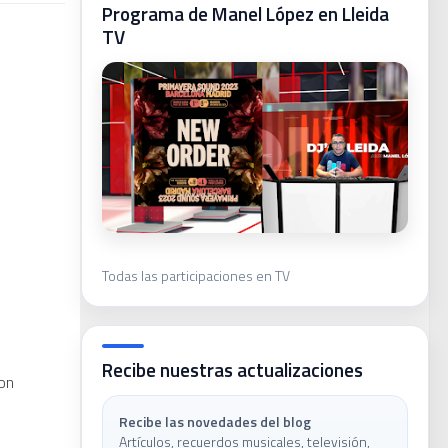
Programa de Manel López en Lleida
TV
ca
Todas las participaciones en TV
ivas
Recibe nuestras actualizaciones
con
Recibe las novedades del blog
Artículos, recuerdos musicales, televisión,