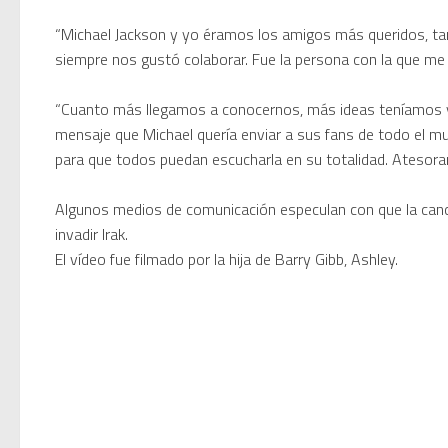
“Michael Jackson y yo éramos los amigos más queridos, ta
Twisted Tenderness de Elec
siempre nos gustó colaborar. Fue la persona con la que me re
🥊 ¿Michael Jackson golpeó 
“Cuanto más llegamos a conocernos, más ideas teníamos y s
mensaje que Michael quería enviar a sus fans de todo el mu
 Descubriendo Blender: el 
para que todos puedan escucharla en su totalidad. Atesorar
Algunos medios de comunicación especulan con que la canci
Magix Vegas Pro 23 está e
invadir Irak.
El vídeo fue filmado por la hija de Barry Gibb, Ashley.
Temporada 2024-2025 de Dee
Mi tercer año poniendo rit
Una noche mágica en el Ce
Recordando New Order - Be