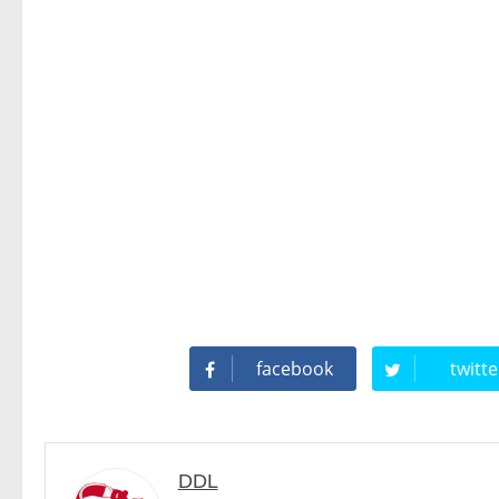
Modern Talking: ¿Debe volver e
facebook
twitte
DDL