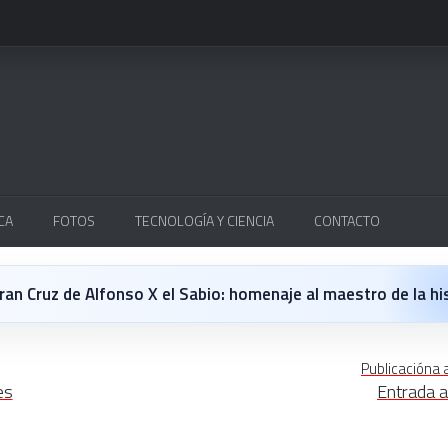
CA
FOTOS
TECNOLOGÍA Y CIENCIA
CONTACTO
Cruz de Alfonso X el Sabio: homenaje al maestro de la historieta españo
 opinión personal sobre la película Michael
Publicacióna 
es
Entrada a
 en Japón: un Regreso a los surcos y a la textura analógica