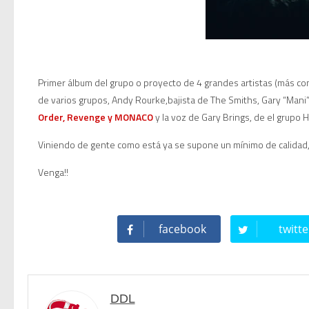
Twisted Tenderness de Elec
🥊 ¿Michael Jackson golpeó 
Primer álbum del grupo o proyecto de 4 grandes artistas (más c
de varios grupos, Andy Rourke,bajista de
The Smiths
, Gary “Mani
 Descubriendo Blender: el 
Order, Revenge y MONACO
y la voz de Gary Brings, de el grupo
H
Magix Vegas Pro 23 está e
Viniendo de gente como está ya se supone un mínimo de calidad, 
Venga!!
Temporada 2024-2025 de Dee
Mi tercer año poniendo rit
facebook
twitte
Una noche mágica en el Ce
DDL
Recordando New Order - Be