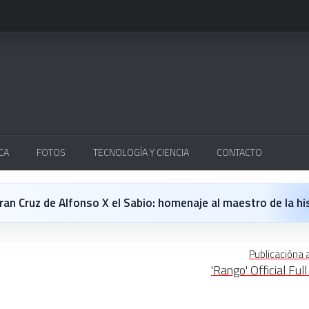
CA
FOTOS
TECNOLOGÍA Y CIENCIA
CONTACTO
Cruz de Alfonso X el Sabio: homenaje al maestro de la historieta españo
 opinión personal sobre la película Michael
Publicacióna 
'Rango' Official Full 
 en Japón: un Regreso a los surcos y a la textura analógica