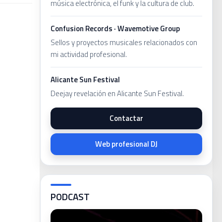
música electrónica, el funk y la cultura de club.
Confusion Records · Wavemotive Group
Sellos y proyectos musicales relacionados con
mi actividad profesional.
Alicante Sun Festival
Deejay revelación en Alicante Sun Festival.
Contactar
Web profesional DJ
PODCAST