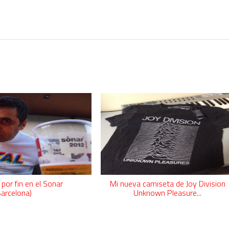
l dúo más famoso del eurodisco? La polémica que divide a millones de f
por fin en el Sonar
Mi nueva camiseta de Joy Division
Barcelona)
Unknown Pleasure...