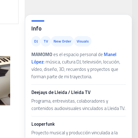
ans
Info
DJ
TV
New Order
Visuals
MAMOMO
es el espacio personal de
Manel
López
: música, cultura DJ, televisión, locución,
vídeo, diseño, 3D, recuerdos y proyectos que
forman parte de mi trayectoria.
Deejays de Lleida / Lleida TV
Programa, entrevistas, colaboradores y
contenidos audiovisuales vinculados a Lleida TV.
Looperfunk
Proyecto musical y producción vinculada a la