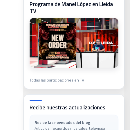
Programa de Manel López en Lleida
TV
ca
Todas las participaciones en TV
ivas
Recibe nuestras actualizaciones
Recibe las novedades del blog
Artículos, recuerdos musicales, televisión,