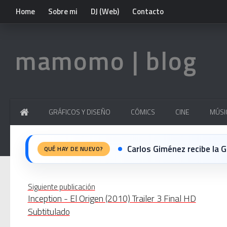
Home
Sobre mi
DJ (Web)
Contacto
mamomo | blog
GRÁFICOS Y DISEÑO
CÓMICS
CINE
MÚSI
Carlos Giménez recibe la Gran 
QUÉ HAY DE NUEVO?
Michael Jackson en el cine:
Siguiente publicación
Inception - El Origen (2010) Trailer 3 Final HD
El resurgimiento del vinilo
Subtitulado