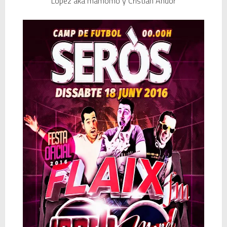
López aka mamomo y Cristian Andor
🥊 ¿Michael Jackson golpeó a Tupac? El rumor más explosivo del hip-hop, contado con detalle
 Descubriendo Blender: el futuro de la animación y el diseño 3D... ¡gratis!
Magix Vegas Pro 23 está en camino: ¡confirmado por una fuente muy fiable!
Temporada 2024-2025 de Deejays de Lleida en Lleida TV: Música, recuerdos y comunidad DJ
Mi tercer año poniendo ritmo en la Trobada Empresarial al Pirineu 🎧✨
Una noche mágica en el Celler de Raimat
Recordando New Order - Be a Rebel el regreso elegante de una leyenda
Modern Talking: ¿Debe volver el dúo más famoso del eurodisco? La polémica que divide a millones de fans