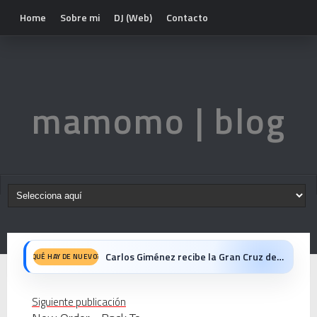
Home
Sobre mi
DJ (Web)
Contacto
mamomo | blog
Carlos Giménez recibe la Gran Cruz de Alfonso X el Sabio: homenaje al maestro de la historieta española
QUÉ HAY DE NUEVO?
Michael Jackson en el cine: opinión personal sobre la película Michael
Siguiente publicación