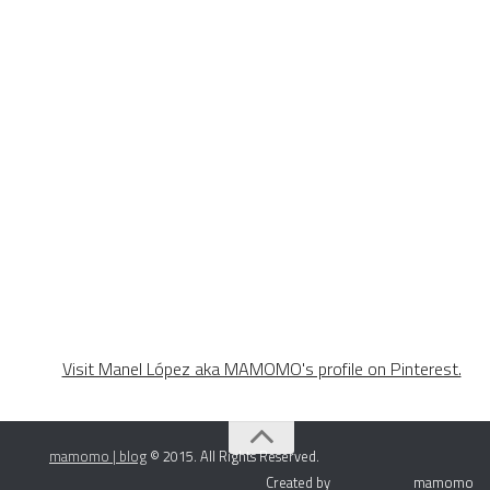
Visit Manel López aka MAMOMO's profile on Pinterest.
mamomo | blog
© 2015. All Rights Reserved.
Created by
mamomo