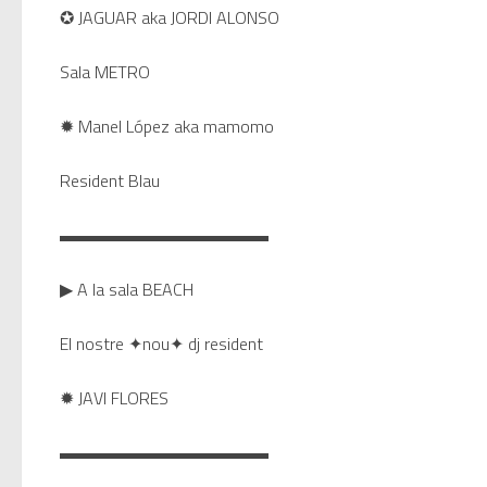
✪ JAGUAR aka JORDI ALONSO
Sala METRO
✹ Manel López aka mamomo
Resident Blau
▬▬▬▬▬▬▬▬▬▬▬▬
▶ A la sala BEACH
El nostre ✦nou✦ dj resident
✹ JAVI FLORES
▬▬▬▬▬▬▬▬▬▬▬▬