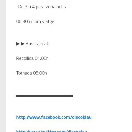
-De 3 a 4 para zona pubs
06:30h últim viatge
▶ ▶ Bus Calafat:
Recollida 01:00h
Tornada 05:00h
▬▬▬▬▬▬▬▬▬▬▬▬
http://www.facebook.com/discoblau
http://www.twitter.com/discoblau