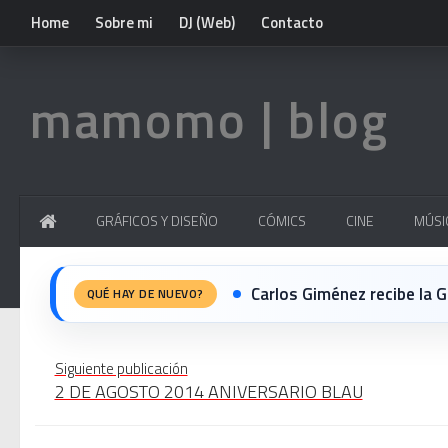
Home
Sobre mi
DJ (Web)
Contacto
mamomo | blog
GRÁFICOS Y DISEÑO
CÓMICS
CINE
MÚSI
Carlos Giménez recibe la Gran 
QUÉ HAY DE NUEVO?
Michael Jackson en el cine:
Siguiente publicación
2 DE AGOSTO 2014 ANIVERSARIO BLAU
El resurgimiento del vinilo