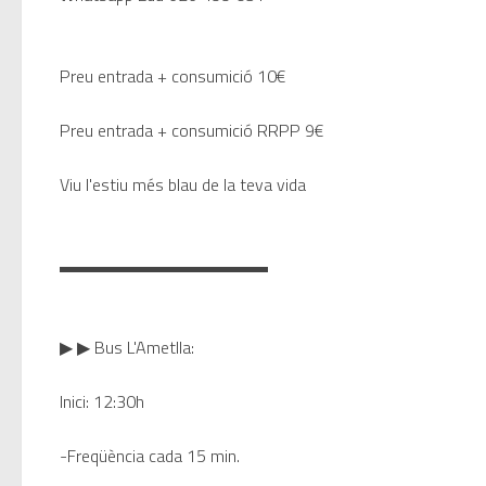
Preu entrada + consumició 10€
Preu entrada + consumició RRPP 9€
Viu l'estiu més blau de la teva vida
▬▬▬▬▬▬▬▬▬▬▬▬
▶ ▶ Bus L'Ametlla:
Inici: 12:30h
-Freqüència cada 15 min.