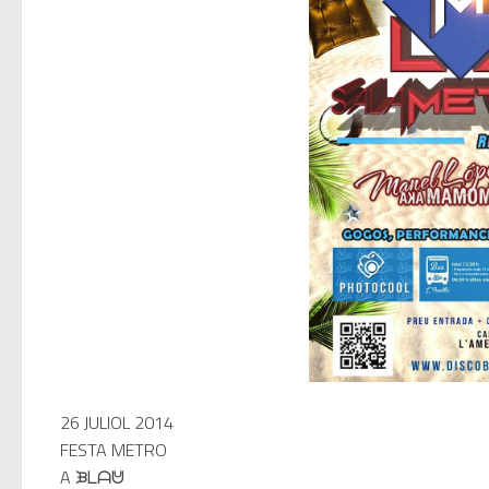
Twisted Tenderness de Elec
🥊 ¿Michael Jackson golpeó 
 Descubriendo Blender: el 
Magix Vegas Pro 23 está e
Temporada 2024-2025 de Dee
Mi tercer año poniendo rit
Una noche mágica en el Ce
26 JULIOL 2014
FESTA METRO
A ᙖᒪᗩᕰ
Recordando New Order - Be