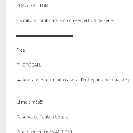
ZONA GIN CLUB
Els millors combinats amb un servei fora de sèrie!
▬▬▬▬▬▬▬▬▬▬▬▬
Free
PHOTOCALL
☁ Ara també tenim una caseta d'entrepans, per quan te pic
...i molt més!!!!
Reserva de Taula o botella:
Whatsapp Edu 626 499 031