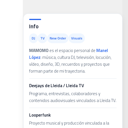
ans
Info
DJ
TV
New Order
Visuals
MAMOMO
es el espacio personal de
Manel
López
: música, cultura DJ, televisión, locución,
vídeo, diseño, 3D, recuerdos y proyectos que
forman parte de mi trayectoria.
Deejays de Lleida / Lleida TV
Programa, entrevistas, colaboradores y
contenidos audiovisuales vinculados a Lleida TV.
Looperfunk
Proyecto musical y producción vinculada a la