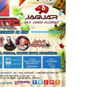
tronic: entre guitarras, sintetizadores y dos leyendas
a Tupac? El rumor más explosivo del hip-hop, contado con detal
futuro de la animación y el diseño 3D... ¡gratis!
n camino: ¡confirmado por una fuente muy fiable!
jays de Lleida en Lleida TV: Música, recuerdos y comunidad 
mo en la Trobada Empresarial al Pirineu 🎧✨
ller de Raimat
 a Rebel el regreso elegante de una leyenda