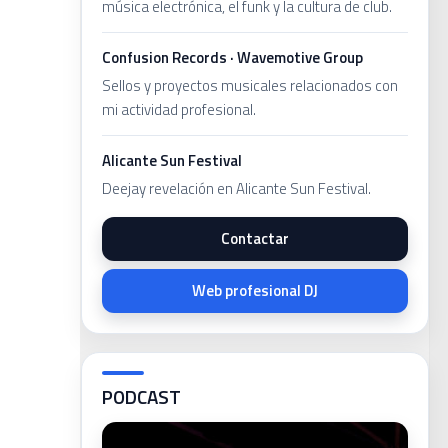
música electrónica, el funk y la cultura de club.
Confusion Records · Wavemotive Group
Sellos y proyectos musicales relacionados con
mi actividad profesional.
Alicante Sun Festival
Deejay revelación en Alicante Sun Festival.
Contactar
Web profesional DJ
PODCAST