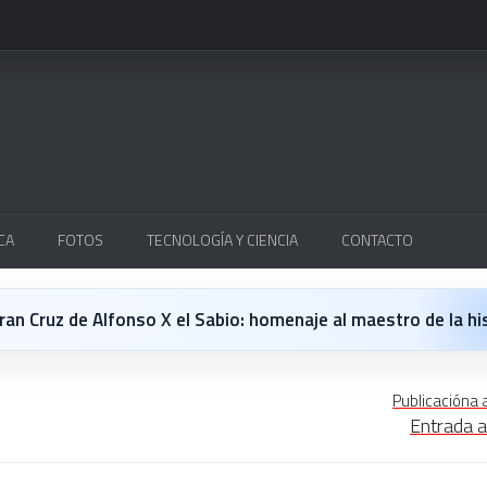
CA
FOTOS
TECNOLOGÍA Y CIENCIA
CONTACTO
Cruz de Alfonso X el Sabio: homenaje al maestro de la historieta españo
 opinión personal sobre la película Michael
Publicacióna 
Entrada a
 en Japón: un Regreso a los surcos y a la textura analógica