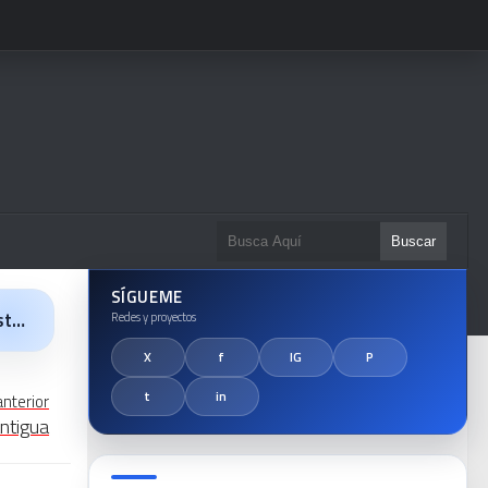
SÍGUEME
la
anterior
ntigua