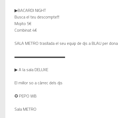
▶BACARDI NIGHT
Modern Talking: ¿Debe volver e
Busca el teu descompte!!!
Mojito 5€
Combinat 4€
SALA METRO trasllada el seu equip de djs a BLAU per donar
▬▬▬▬▬▬▬▬▬▬▬▬
▶ A la sala DELUXE
El millor so a càrrec dels djs
✪ PEPO WB
Sala METRO