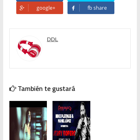
google+
fb share
DDL
También te gustará