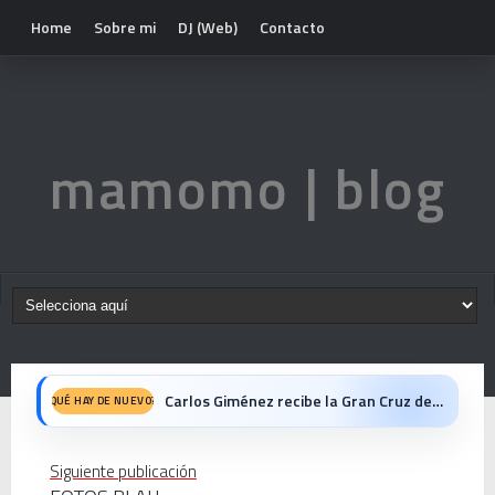
Home
Sobre mi
DJ (Web)
Contacto
mamomo | blog
Carlos Giménez recibe la Gran Cruz de Alfonso X el Sabio: homenaje al maestro de la historieta española
QUÉ HAY DE NUEVO?
Michael Jackson en el cine: opinión personal sobre la película Michael
Siguiente publicación