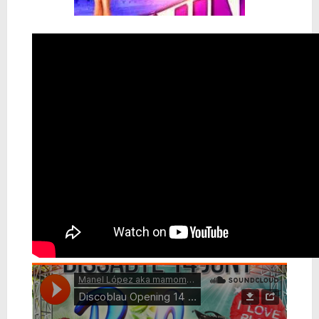
🥊 ¿Michael Jackson golpeó a Tupac? El rumor más explosivo del hip-hop, contado con detalle
 Descubriendo Blender: el futuro de la animación y el diseño 3D... ¡gratis!
Magix Vegas Pro 23 está en camino: ¡confirmado por una fuente muy fiable!
Temporada 2024-2025 de Deejays de Lleida en Lleida TV: Música, recuerdos y comunidad DJ
Mi tercer año poniendo ritmo en la Trobada Empresarial al Pirineu 🎧✨
Una noche mágica en el Celler de Raimat
Recordando New Order - Be a Rebel el regreso elegante de una leyenda
Modern Talking: ¿Debe volver el dúo más famoso del eurodisco? La polémica que divide a millones de fans