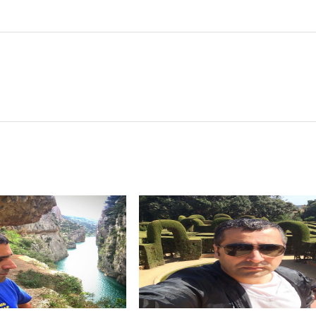
Cruz de Alfonso X el Sabio: homenaje al maestro de la historieta españo