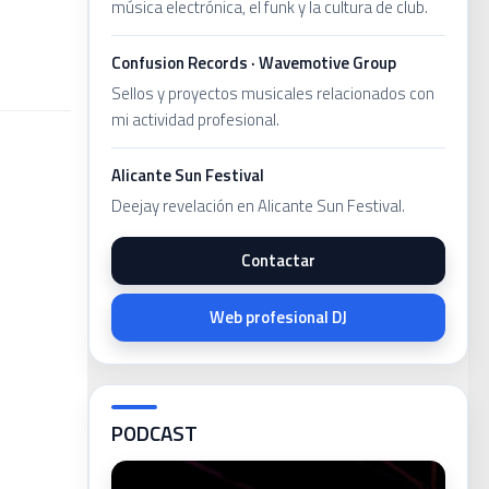
música electrónica, el funk y la cultura de club.
Confusion Records · Wavemotive Group
Sellos y proyectos musicales relacionados con
mi actividad profesional.
Alicante Sun Festival
Deejay revelación en Alicante Sun Festival.
Contactar
Web profesional DJ
PODCAST