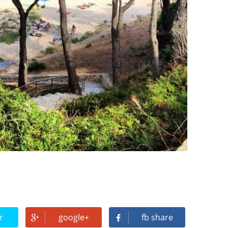
a Tupac? El rumor más explosivo del hip-hop, contado con detal
futuro de la animación y el diseño 3D... ¡gratis!
n camino: ¡confirmado por una fuente muy fiable!
jays de Lleida en Lleida TV: Música, recuerdos y comunidad 
mo en la Trobada Empresarial al Pirineu 🎧✨
ller de Raimat
 a Rebel el regreso elegante de una leyenda
r
google+
fb share
l dúo más famoso del eurodisco? La polémica que divide a millones de f