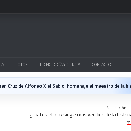
CA
FOTOS
TECNOLOGÍA Y CIENCIA
CONTACTO
 opinión personal sobre la película Michael
 en Japón: un Regreso a los surcos y a la textura analógica
Publicacióna 
¿Cual es el maxisingle más vendido de la histori
ys de Lleida
m