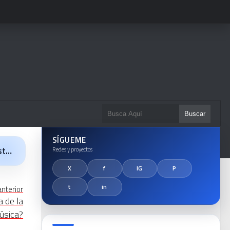
SÍGUEME
anterior
a de la
úsica?