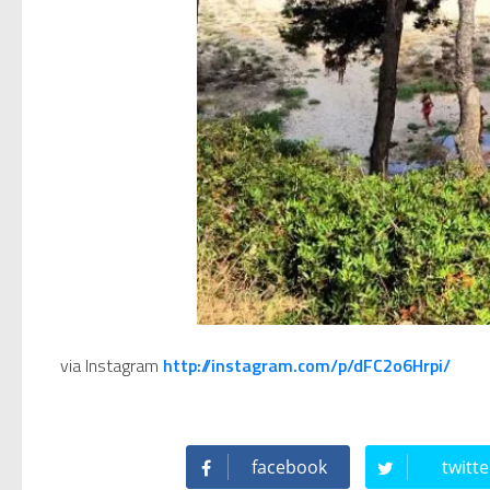
🥊 ¿Michael Jackson golpeó 
 Descubriendo Blender: el 
Magix Vegas Pro 23 está e
Temporada 2024-2025 de Dee
Mi tercer año poniendo rit
Una noche mágica en el Ce
via Instagram
http://instagram.com/p/dFC2o6Hrpi/
Recordando New Order - Be
facebook
twitte
Modern Talking: ¿Debe volver e