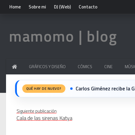
Home
Sobre mi
DJ (Web)
Contacto
mamomo | blog
GRÁFICOS Y DISEÑO
CÓMICS
CINE
MÚSI
Michael Jackson en el cine:
QUÉ HAY DE NUEVO?
El resurgimiento del vinilo
Siguiente publicación
Cala de las sirenas Katya
Nova temporada 5 de Deeja