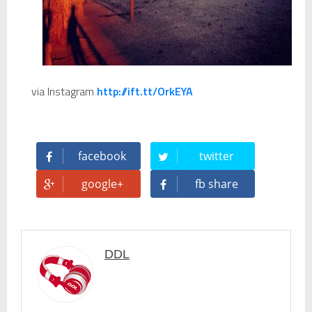
via Instagram
http://ift.tt/OrkEYA
facebook
twitter
google+
fb share
DDL