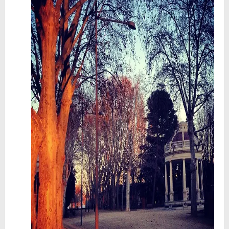
🥊 ¿Michael Jackson golpeó a Tupac? El rumor más explosivo del hip-hop, contado con detalle
 Descubriendo Blender: el futuro de la animación y el diseño 3D... ¡gratis!
Magix Vegas Pro 23 está en camino: ¡confirmado por una fuente muy fiable!
Temporada 2024-2025 de Deejays de Lleida en Lleida TV: Música, recuerdos y comunidad DJ
Mi tercer año poniendo ritmo en la Trobada Empresarial al Pirineu 🎧✨
Una noche mágica en el Celler de Raimat
Recordando New Order - Be a Rebel el regreso elegante de una leyenda
Modern Talking: ¿Debe volver el dúo más famoso del eurodisco? La polémica que divide a millones de fans