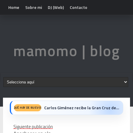
Home
Sobre mi
DJ (Web)
Contacto
mamomo | blog
Carlos Giménez recibe la Gran Cruz de Alfonso X el Sabio: homenaje al maestro de la historieta española
QUÉ HAY DE NUEVO?
Michael Jackson en el cine: opinión personal sobre la película Michael
Siguiente publicación