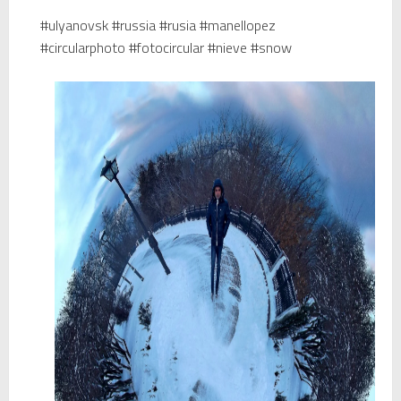
#ulyanovsk #russia #rusia #manellopez
Temporada 2024-2025 de Deejays de Lleida en Lleida TV: Música, recuerdos y comunidad DJ
#circularphoto #fotocircular #nieve #snow
Mi tercer año poniendo ritmo en la Trobada Empresarial al Pirineu 🎧✨
Una noche mágica en el Celler de Raimat
Recordando New Order - Be a Rebel el regreso elegante de una leyenda
Modern Talking: ¿Debe volver el dúo más famoso del eurodisco? La polémica que divide a millones de fans
Carlos Giménez recibe la Gran Cruz de Alfonso X el Sabio: homenaje al maestro de la historieta española
Michael Jackson en el cine: opinión personal sobre la película Michael
El resurgimiento del vinilo en Japón: un Regreso a los surcos y a la textura analógica