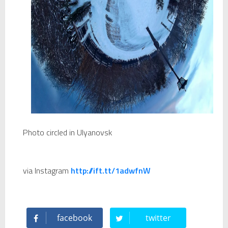
Photo circled in Ulyanovsk
via Instagram
http://ift.tt/1adwfnW
facebook
twitter