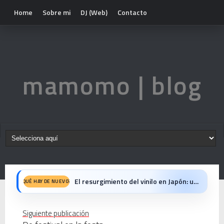
Home
Sobre mi
DJ (Web)
Contacto
mamomo | blog
Nova temporada 5 de Deejays de Lleida
QUÉ HAY DE NUEVO?
Fiesta del 40º Aniversario del Max Mix en Be Disco: Crónica Personal de una Noche Histórica
Siguiente publicación