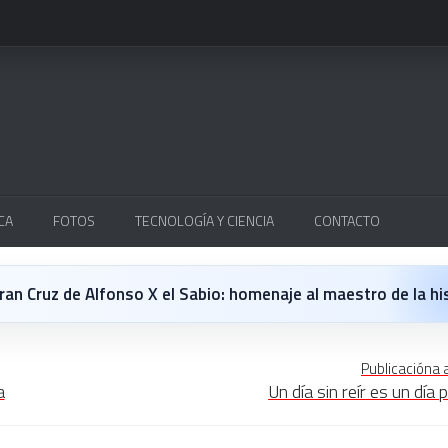
CA
FOTOS
TECNOLOGÍA Y CIENCIA
CONTACTO
Cruz de Alfonso X el Sabio: homenaje al maestro de la historieta españo
 opinión personal sobre la película Michael
Publicacióna 
a
Un día sin reír es un día 
 en Japón: un Regreso a los surcos y a la textura analógica