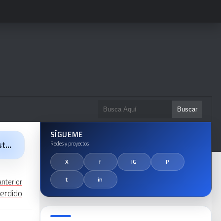
SÍGUEME
la
anterior
perdido