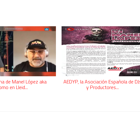
tronic: entre guitarras, sintetizadores y dos leyendas
a Tupac? El rumor más explosivo del hip-hop, contado con detal
futuro de la animación y el diseño 3D... ¡gratis!
n camino: ¡confirmado por una fuente muy fiable!
ma de Manel López aka
AEDYP, la Asociación Española de DJ
jays de Lleida en Lleida TV: Música, recuerdos y comunidad 
o en Lleid...
y Productores...
mo en la Trobada Empresarial al Pirineu 🎧✨
ller de Raimat
 a Rebel el regreso elegante de una leyenda