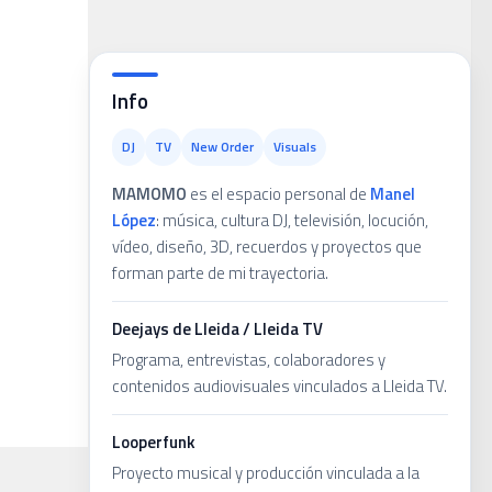
ans
Info
DJ
TV
New Order
Visuals
MAMOMO
es el espacio personal de
Manel
López
: música, cultura DJ, televisión, locución,
vídeo, diseño, 3D, recuerdos y proyectos que
forman parte de mi trayectoria.
Deejays de Lleida / Lleida TV
Programa, entrevistas, colaboradores y
contenidos audiovisuales vinculados a Lleida TV.
Looperfunk
Proyecto musical y producción vinculada a la