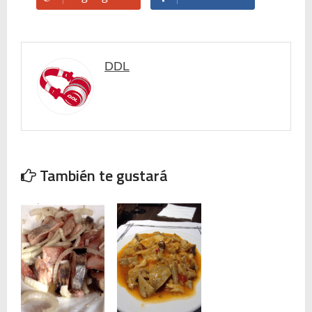
🥊 ¿Michael Jackson golpeó a Tupac? El rumor más explosivo del hip-hop, contado con detalle
 Descubriendo Blender: el futuro de la animación y el diseño 3D... ¡gratis!
DDL
Magix Vegas Pro 23 está en camino: ¡confirmado por una fuente muy fiable!
Temporada 2024-2025 de Deejays de Lleida en Lleida TV: Música, recuerdos y comunidad DJ
Mi tercer año poniendo ritmo en la Trobada Empresarial al Pirineu 🎧✨
También te gustará
Una noche mágica en el Celler de Raimat
Recordando New Order - Be a Rebel el regreso elegante de una leyenda
Modern Talking: ¿Debe volver el dúo más famoso del eurodisco? La polémica que divide a millones de fans