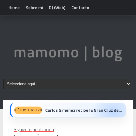
Home
Sobre mi
DJ (Web)
Contacto
mamomo | blog
Carlos Giménez recibe la Gran Cruz de Alfonso X el Sabio: homenaje al maestro de la historieta española
QUÉ HAY DE NUEVO?
Michael Jackson en el cine: opinión personal sobre la película Michael
Siguiente publicación