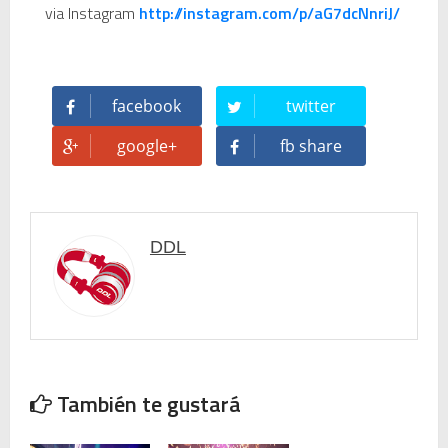
via Instagram
http://instagram.com/p/aG7dcNnriJ/
🥊 ¿Michael Jackson golpeó a Tupac? El rumor más explosivo del hip-hop, contado con detalle
 Descubriendo Blender: el futuro de la animación y el diseño 3D... ¡gratis!
facebook
twitter
Magix Vegas Pro 23 está en camino: ¡confirmado por una fuente muy fiable!
google+
fb share
Temporada 2024-2025 de Deejays de Lleida en Lleida TV: Música, recuerdos y comunidad DJ
Mi tercer año poniendo ritmo en la Trobada Empresarial al Pirineu 🎧✨
DDL
Una noche mágica en el Celler de Raimat
Recordando New Order - Be a Rebel el regreso elegante de una leyenda
Modern Talking: ¿Debe volver el dúo más famoso del eurodisco? La polémica que divide a millones de fans
También te gustará