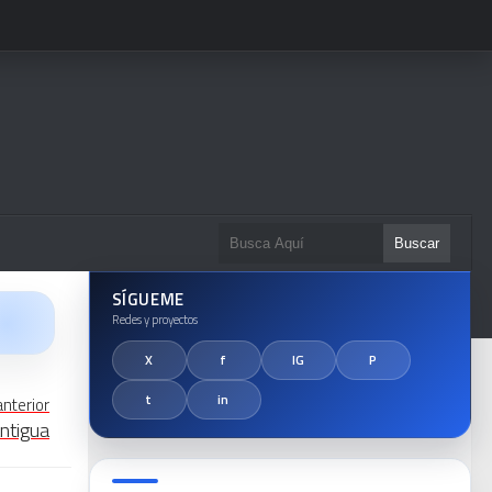
SÍGUEME
anterior
ntigua
ca