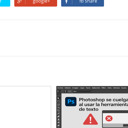
r
google+
fb share
 opinión personal sobre la película Michael