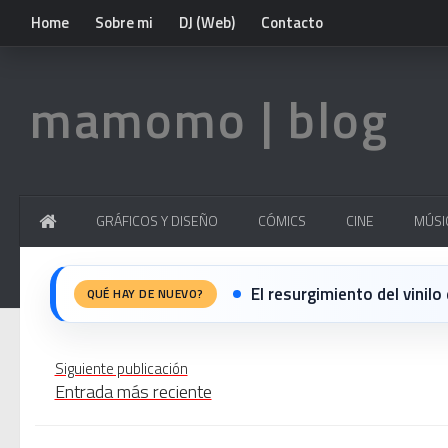
Home
Sobre mi
DJ (Web)
Contacto
mamomo | blog
GRÁFICOS Y DISEÑO
CÓMICS
CINE
MÚSI
El resurgimiento del vinilo
QUÉ HAY DE NUEVO?
Nova temporada 5 de Deeja
Siguiente publicación
Entrada más reciente
Fiesta del 40º Aniversario 