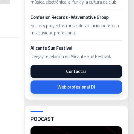
música electrónica, el funk y la cultura de club.
Confusion Records · Wavemotive Group
Sellos y proyectos musicales relacionados con
mi actividad profesional.
Alicante Sun Festival
Deejay revelación en Alicante Sun Festival.
Contactar
Web profesional DJ
PODCAST