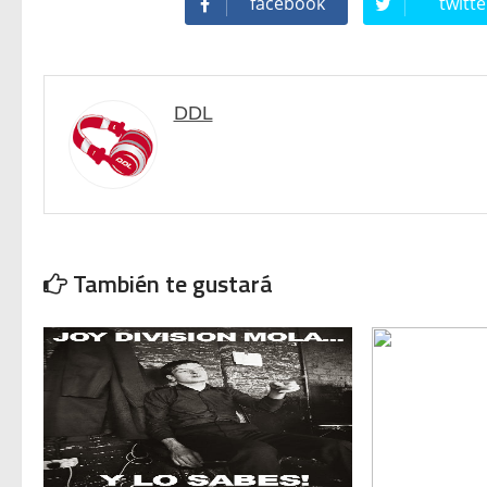
facebook
twitte
Michael Jackson en el cine:
DDL
También te gustará