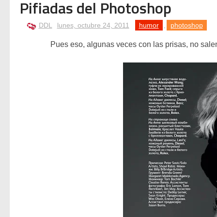
Pifiadas del Photoshop
Mike Platinas explica la h
DDL
lunes, octubre 24, 2011
humor
,
photoshop
John Candy: Yo me gusto —
Pues eso, algunas veces con las prisas, no sale
✨🎧 Una nit llegendària a
Photoshop se cuelga al usa
Mamomo: el artista elect
Mamoru Samuragōchi: El Mi
Twisted Tenderness de Elec
🥊 ¿Michael Jackson golpeó 