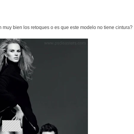
istoria de Halloween y los videoclips que marcaron una era
 El hombre bueno que nos hacía reír de verdad
n muy bien los retoques o es que este modelo no tiene cintura?
mb Mike Platinas i Manel López 🎧✨
r la herramienta de texto: soluciones definitivas y alternat
rónico japonés que suena como mi seudónimo
to del “Beethoven Japonés” y la Gran Revelación
tronic: entre guitarras, sintetizadores y dos leyendas
a Tupac? El rumor más explosivo del hip-hop, contado con detal