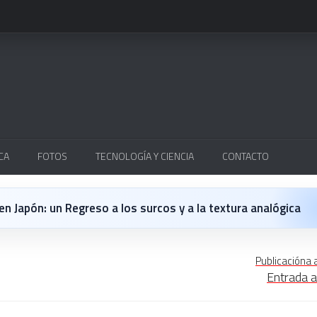
CA
FOTOS
TECNOLOGÍA Y CIENCIA
CONTACTO
 en Japón: un Regreso a los surcos y a la textura analógica
ys de Lleida
Publicacióna 
Entrada a
del Max Mix en Be Disco: Crónica Personal de una Noche Históri