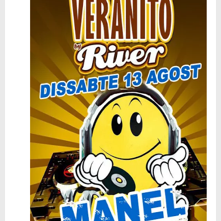
🥊 ¿Michael Jackson golpeó a Tupac? El rumor más explosivo del hip-hop, contado con detalle
 Descubriendo Blender: el futuro de la animación y el diseño 3D... ¡gratis!
Magix Vegas Pro 23 está en camino: ¡confirmado por una fuente muy fiable!
Temporada 2024-2025 de Deejays de Lleida en Lleida TV: Música, recuerdos y comunidad DJ
Mi tercer año poniendo ritmo en la Trobada Empresarial al Pirineu 🎧✨
Una noche mágica en el Celler de Raimat
Recordando New Order - Be a Rebel el regreso elegante de una leyenda
Modern Talking: ¿Debe volver el dúo más famoso del eurodisco? La polémica que divide a millones de fans