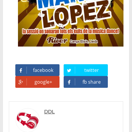
facebook
twitter
google+
fb share
DDL