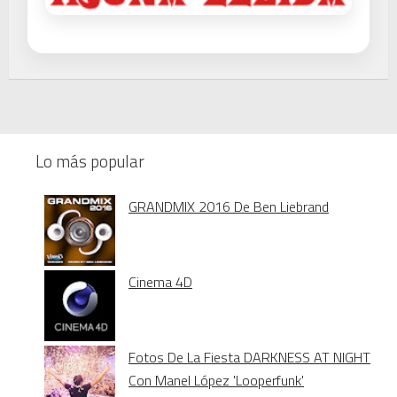
Lo más popular
GRANDMIX 2016 De Ben Liebrand
Cinema 4D
Fotos De La Fiesta DARKNESS AT NIGHT
Con Manel López 'Looperfunk'