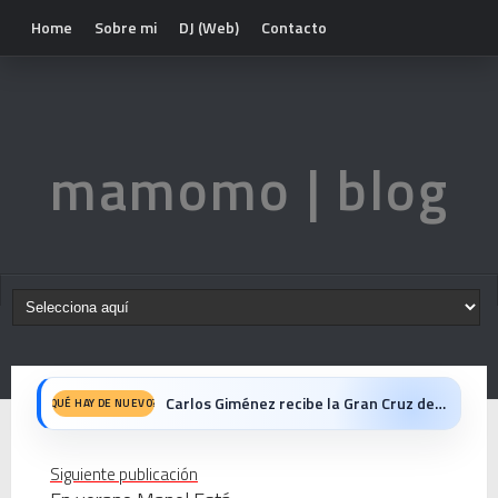
Home
Sobre mi
DJ (Web)
Contacto
mamomo | blog
Carlos Giménez recibe la Gran Cruz de Alfonso X el Sabio: homenaje al maestro de la historieta española
QUÉ HAY DE NUEVO?
Michael Jackson en el cine: opinión personal sobre la película Michael
Siguiente publicación