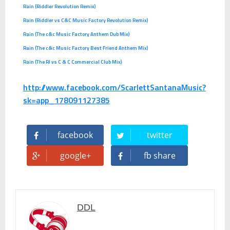
Rain (Riddler Revolution Remix)
Rain (Riddler vs C&C Music Factory Revolution Remix)
Rain (The c&c Music Factory Anthem Dub Mix)
Rain (The c&c Music Factory Best Friend Anthem Mix)
Rain (The RJ vs C & C Commercial Club Mix)
http://www.facebook.com/ScarlettSantanaMusic?
sk=app_178091127385
facebook
twitter
google+
fb share
DDL