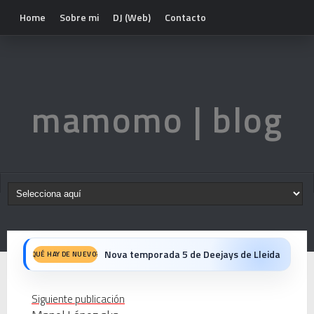
Home
Sobre mi
DJ (Web)
Contacto
mamomo | blog
Nova temporada 5 de Deejays de Lleida
QUÉ HAY DE NUEVO?
Fiesta del 40º Aniversario del Max Mix en Be Disco: Crónica Personal de una Noche Histórica
Siguiente publicación