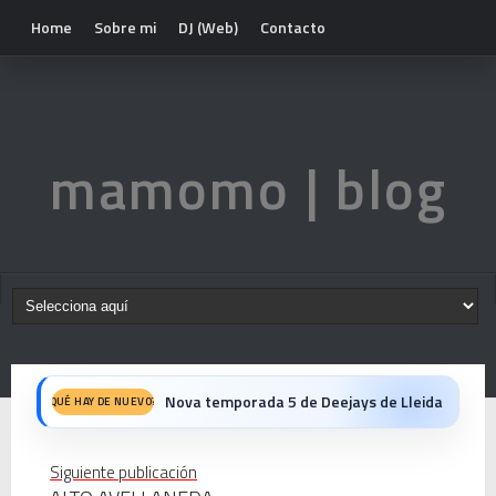
Home
Sobre mi
DJ (Web)
Contacto
mamomo | blog
Nova temporada 5 de Deejays de Lleida
QUÉ HAY DE NUEVO?
Fiesta del 40º Aniversario del Max Mix en Be Disco: Crónica Personal de una Noche Histórica
Siguiente publicación