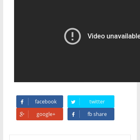
Temporada 2024-2025 de Deejays de Lleida en Lleida TV: Música, recuerdos y comunidad DJ
Mi tercer año poniendo ritmo en la Trobada Empresarial al Pirineu 🎧✨
Una noche mágica en el Celler de Raimat
Recordando New Order - Be a Rebel el regreso elegante de una leyenda
Modern Talking: ¿Debe volver el dúo más famoso del eurodisco? La polémica que divide a millones de fans
Carlos Giménez recibe la Gran Cruz de Alfonso X el Sabio: homenaje al maestro de la historieta española
facebook
twitter
Michael Jackson en el cine: opinión personal sobre la película Michael
google+
fb share
El resurgimiento del vinilo en Japón: un Regreso a los surcos y a la textura analógica