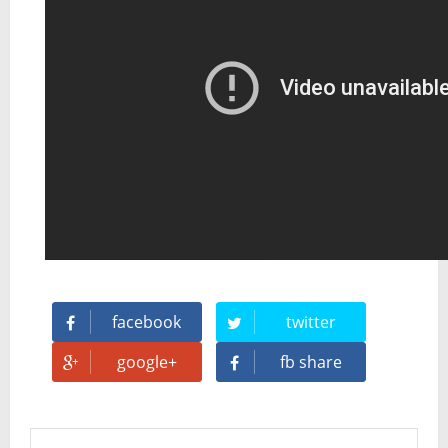
🥊 ¿Michael Jackson golpeó a Tupac? El rumor más explosivo del hip-hop, contado con detalle
 Descubriendo Blender: el futuro de la animación y el diseño 3D... ¡gratis!
Magix Vegas Pro 23 está en camino: ¡confirmado por una fuente muy fiable!
Temporada 2024-2025 de Deejays de Lleida en Lleida TV: Música, recuerdos y comunidad DJ
Mi tercer año poniendo ritmo en la Trobada Empresarial al Pirineu 🎧✨
Una noche mágica en el Celler de Raimat
facebook
twitter
Recordando New Order - Be a Rebel el regreso elegante de una leyenda
google+
fb share
Modern Talking: ¿Debe volver el dúo más famoso del eurodisco? La polémica que divide a millones de fans