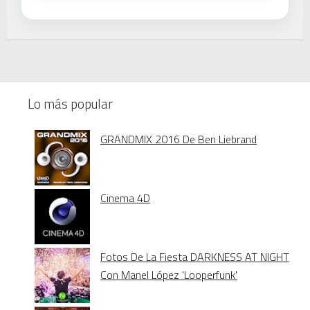
Lo más popular
GRANDMIX 2016 De Ben Liebrand
Cinema 4D
Fotos De La Fiesta DARKNESS AT NIGHT
Con Manel López 'Looperfunk'