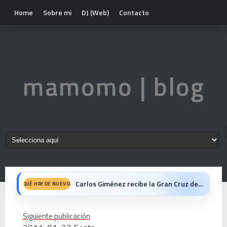
Home
Sobre mi
DJ (Web)
Contacto
mamomo | blog
Carlos Giménez recibe la Gran Cruz de Alfonso X el Sabio: homenaje al maestro de la historieta española
QUÉ HAY DE NUEVO?
Michael Jackson en el cine: opinión personal sobre la película Michael
Siguiente publicación