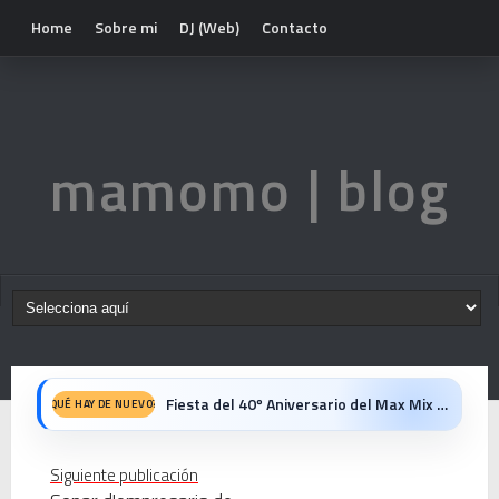
Home
Sobre mi
DJ (Web)
Contacto
mamomo | blog
Fiesta del 40º Aniversario del Max Mix en Be Disco: Crónica Personal de una Noche Histórica
QUÉ HAY DE NUEVO?
Mike Platinas explica la historia de Halloween y los videoclips que marcaron una era
Siguiente publicación