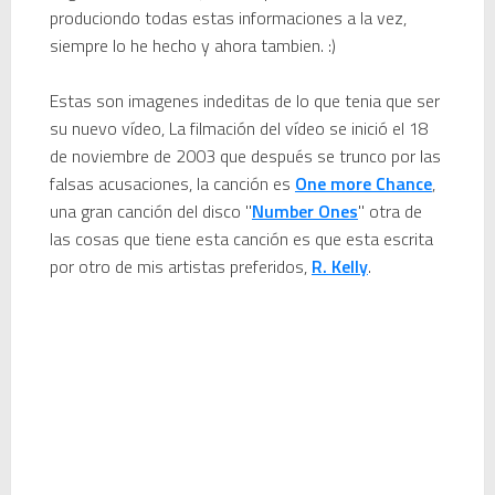
produciondo todas estas informaciones a la vez,
siempre lo he hecho y ahora tambien. :)
Mi tercer año poniendo ritmo en la Trobada Empresarial al Pirineu 🎧✨
Estas son imagenes indeditas de lo que tenia que ser
Una noche mágica en el Celler de Raimat
su nuevo vídeo, La filmación del vídeo se inició el 18
Recordando New Order - Be a Rebel el regreso elegante de una leyenda
de noviembre de 2003 que después se trunco por las
falsas acusaciones, la canción es
One more Chance
,
Modern Talking: ¿Debe volver el dúo más famoso del eurodisco? La polémica que divide a millones de fans
una gran canción del disco "
Number Ones
" otra de
las cosas que tiene esta canción es que esta escrita
Carlos Giménez recibe la Gran Cruz de Alfonso X el Sabio: homenaje al maestro de la historieta española
por otro de mis artistas preferidos,
R. Kelly
.
Michael Jackson en el cine: opinión personal sobre la película Michael
El resurgimiento del vinilo en Japón: un Regreso a los surcos y a la textura analógica
Nova temporada 5 de Deejays de Lleida