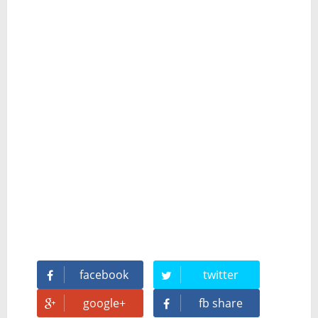
Magix Vegas Pro 23 está en camino: ¡confirmado por una fuente muy fiable!
Temporada 2024-2025 de Deejays de Lleida en Lleida TV: Música, recuerdos y comunidad DJ
Mi tercer año poniendo ritmo en la Trobada Empresarial al Pirineu 🎧✨
Una noche mágica en el Celler de Raimat
Recordando New Order - Be a Rebel el regreso elegante de una leyenda
Modern Talking: ¿Debe volver el dúo más famoso del eurodisco? La polémica que divide a millones de fans
Carlos Giménez recibe la Gran Cruz de Alfonso X el Sabio: homenaje al maestro de la historieta española
Michael Jackson en el cine: opinión personal sobre la película Michael
facebook
twitter
google+
fb share