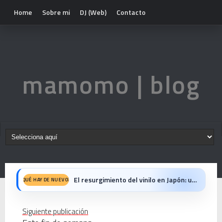
Home
Sobre mi
DJ (Web)
Contacto
mamomo | blog
El resurgimiento del vinilo en Japón: un Regreso a los surcos y a la textura analógica
QUÉ HAY DE NUEVO?
Nova temporada 5 de Deejays de Lleida
Siguiente publicación