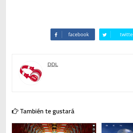
Twisted Tenderness de Elec
🥊 ¿Michael Jackson golpeó 
facebook
twitte
 Descubriendo Blender: el 
Magix Vegas Pro 23 está e
DDL
Temporada 2024-2025 de Dee
Mi tercer año poniendo rit
También te gustará
Una noche mágica en el Ce
Recordando New Order - Be