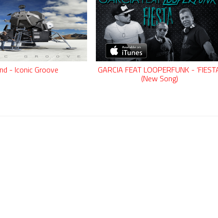
l dúo más famoso del eurodisco? La polémica que divide a millones de f
nd - Iconic Groove
GARCIA FEAT LOOPERFUNK - ‘FIESTA
(New Song)