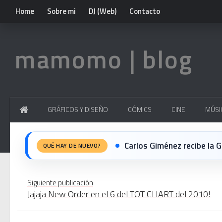
Home
Sobre mi
DJ (Web)
Contacto
mamomo | blog
GRÁFICOS Y DISEÑO
CÓMICS
CINE
MÚSI
Carlos Giménez recibe la Gran 
QUÉ HAY DE NUEVO?
Michael Jackson en el cine:
Siguiente publicación
Jajaja New Order en el 6 del TOT CHART del 2010!
El resurgimiento del vinilo