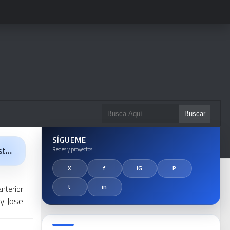
SÍGUEME
la
anterior
 y Jose