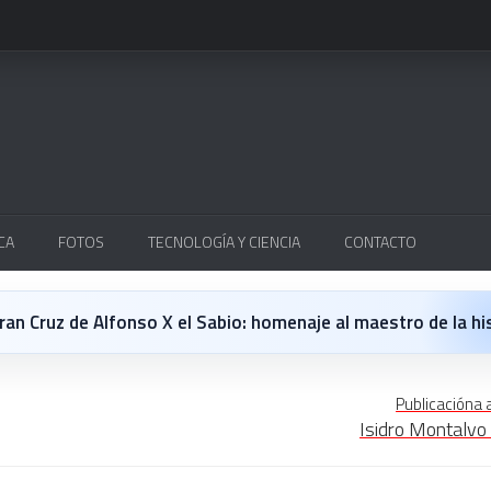
CA
FOTOS
TECNOLOGÍA Y CIENCIA
CONTACTO
Cruz de Alfonso X el Sabio: homenaje al maestro de la historieta españo
 opinión personal sobre la película Michael
Publicacióna 
Isidro Montalvo
 en Japón: un Regreso a los surcos y a la textura analógica