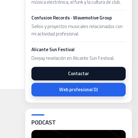
música electrónica, el funk y la cultura de club.
Confusion Records · Wavemotive Group
Sellos y proyectos musicales relacionados con
mi actividad profesional.
Alicante Sun Festival
Deejay revelación en Alicante Sun Festival.
Contactar
Web profesional DJ
PODCAST