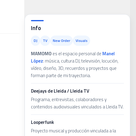
ans
Info
DJ
TV
New Order
Visuals
MAMOMO
es el espacio personal de
Manel
López
: música, cultura DJ, televisión, locución,
vídeo, diseño, 3D, recuerdos y proyectos que
forman parte de mi trayectoria.
Deejays de Lleida / Lleida TV
Programa, entrevistas, colaboradores y
contenidos audiovisuales vinculados a Lleida TV.
Looperfunk
Proyecto musical y producción vinculada a la