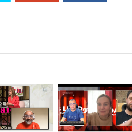
tronic: entre guitarras, sintetizadores y dos leyendas
a Tupac? El rumor más explosivo del hip-hop, contado con detal
futuro de la animación y el diseño 3D... ¡gratis!
n camino: ¡confirmado por una fuente muy fiable!
jays de Lleida en Lleida TV: Música, recuerdos y comunidad 
mo en la Trobada Empresarial al Pirineu 🎧✨
ller de Raimat
 a Rebel el regreso elegante de una leyenda