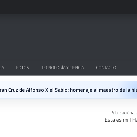
CA
FOTOS
TECNOLOGÍA Y CIENCIA
CONTACTO
Cruz de Alfonso X el Sabio: homenaje al maestro de la historieta españo
 opinión personal sobre la película Michael
Publicacióna 
Esta es mi THA
 en Japón: un Regreso a los surcos y a la textura analógica