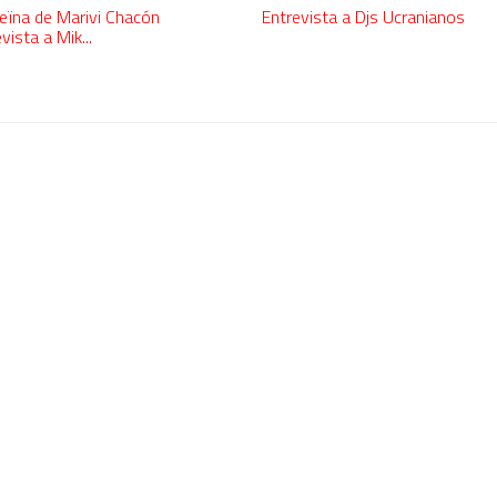
ïna de Marivi Chacón
Entrevista a Djs Ucranianos
vista a Mik...
l dúo más famoso del eurodisco? La polémica que divide a millones de f