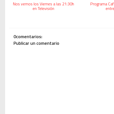
Nos vemos los Viernes a las 21:30h
Programa Cafe
en Televisión
entre
Modern Talking: ¿Debe volver e
0comentarios:
Publicar un comentario