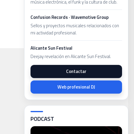
música electrónica, el funk y la cultura de club.
Confusion Records · Wavemotive Group
Sellos y proyectos musicales relacionados con
mi actividad profesional.
Alicante Sun Festival
Deejay revelación en Alicante Sun Festival.
Contactar
Web profesional DJ
PODCAST