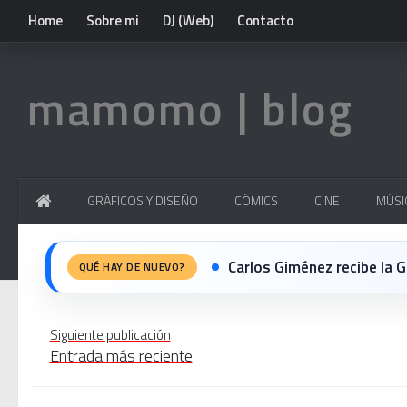
Home
Sobre mi
DJ (Web)
Contacto
mamomo | blog
GRÁFICOS Y DISEÑO
CÓMICS
CINE
MÚSI
Carlos Giménez recibe la Gran 
QUÉ HAY DE NUEVO?
Michael Jackson en el cine:
Siguiente publicación
Entrada más reciente
El resurgimiento del vinilo