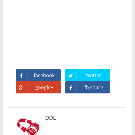
🥊 ¿Michael Jackson golpeó a Tupac? El rumor más explosivo del hip-hop, contado con detalle
 Descubriendo Blender: el futuro de la animación y el diseño 3D... ¡gratis!
Magix Vegas Pro 23 está en camino: ¡confirmado por una fuente muy fiable!
Temporada 2024-2025 de Deejays de Lleida en Lleida TV: Música, recuerdos y comunidad DJ
Mi tercer año poniendo ritmo en la Trobada Empresarial al Pirineu 🎧✨
facebook
twitter
Una noche mágica en el Celler de Raimat
google+
fb share
Recordando New Order - Be a Rebel el regreso elegante de una leyenda
Modern Talking: ¿Debe volver el dúo más famoso del eurodisco? La polémica que divide a millones de fans
DDL