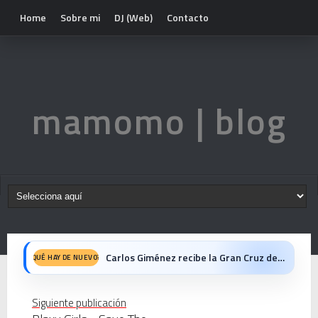
Home
Sobre mi
DJ (Web)
Contacto
mamomo | blog
Carlos Giménez recibe la Gran Cruz de Alfonso X el Sabio: homenaje al maestro de la historieta española
QUÉ HAY DE NUEVO?
Michael Jackson en el cine: opinión personal sobre la película Michael
Siguiente publicación