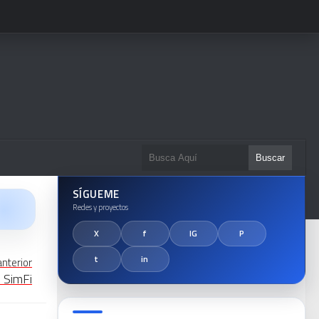
SÍGUEME
anterior
l SimFi