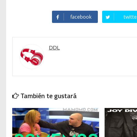
Fiesta del 40º Aniversario 
facebook
twitte
DDL
También te gustará