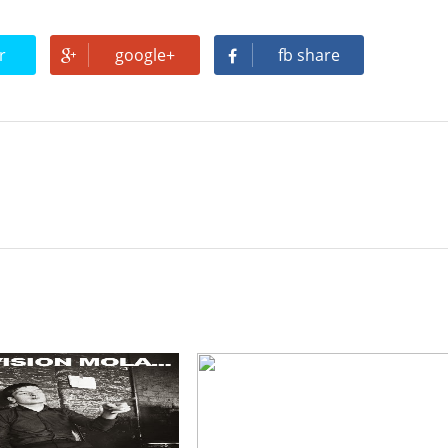
del Max Mix en Be Disco: Crónica Personal de una Noche Históri
r
google+
fb share