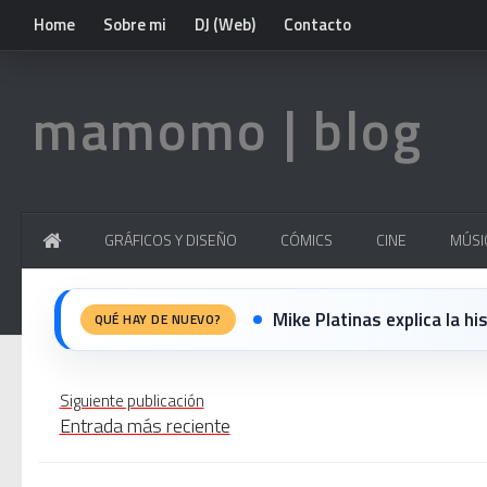
Home
Sobre mi
DJ (Web)
Contacto
mamomo | blog
GRÁFICOS Y DISEÑO
CÓMICS
CINE
MÚSI
Mike Platinas explica la h
QUÉ HAY DE NUEVO?
John Candy: Yo me gusto —
Siguiente publicación
Entrada más reciente
✨🎧 Una nit llegendària a