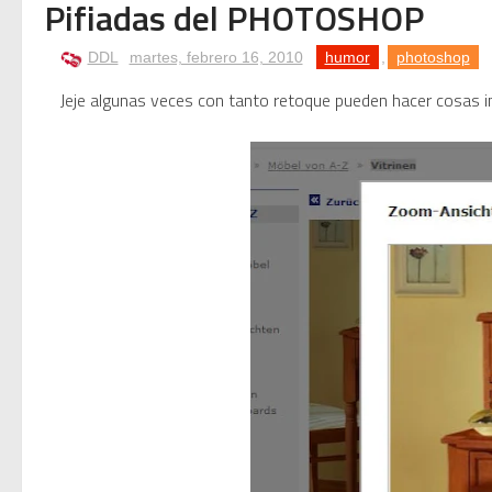
Pifiadas del PHOTOSHOP
Photoshop se cuelga al usa
DDL
martes, febrero 16, 2010
humor
,
photoshop
Mamomo: el artista elect
Jeje algunas veces con tanto retoque pueden hacer cosas i
Mamoru Samuragōchi: El Mi
Twisted Tenderness de Elec
🥊 ¿Michael Jackson golpeó 
 Descubriendo Blender: el 
Magix Vegas Pro 23 está e
Temporada 2024-2025 de Dee