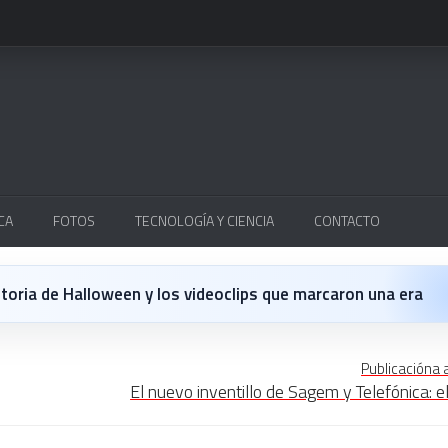
CA
FOTOS
TECNOLOGÍA Y CIENCIA
CONTACTO
istoria de Halloween y los videoclips que marcaron una era
 El hombre bueno que nos hacía reír de verdad
Publicacióna 
El nuevo inventillo de Sagem y Telefónica: e
mb Mike Platinas i Manel López 🎧✨