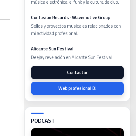
música electrónica, el funk y la cultura de club.
Confusion Records · Wavemotive Group
Sellos y proyectos musicales relacionados con
mi actividad profesional.
Alicante Sun Festival
Deejay revelación en Alicante Sun Festival.
Contactar
Web profesional DJ
PODCAST