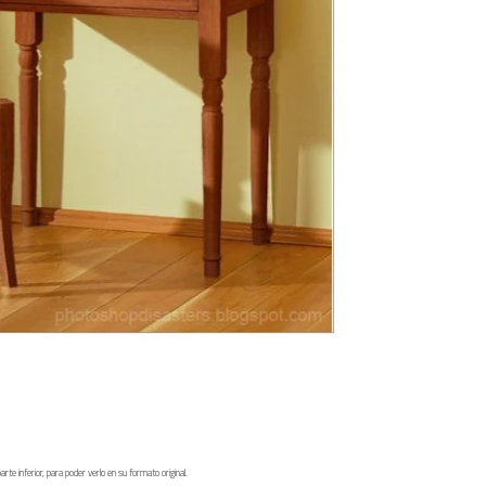
mo en la Trobada Empresarial al Pirineu 🎧✨
ller de Raimat
 a Rebel el regreso elegante de una leyenda
l dúo más famoso del eurodisco? La polémica que divide a millones de f
Cruz de Alfonso X el Sabio: homenaje al maestro de la historieta españo
 opinión personal sobre la película Michael
 en Japón: un Regreso a los surcos y a la textura analógica
e inferior, para poder verlo en su formato original.
ys de Lleida