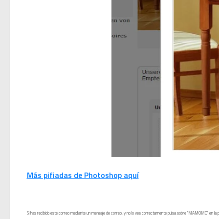
Mi tercer año poniendo rit
Una noche mágica en el Ce
Recordando New Order - Be
Modern Talking: ¿Debe volver e
Carlos Giménez recibe la Gran 
Michael Jackson en el cine:
Más pifiadas de Photoshop aquí
El resurgimiento del vinilo
Si has recibido este correo mediante un mensaje de correo, y no lo ves correctamente pulsa sobre "MAMOMO" en la part
Nova temporada 5 de Deeja