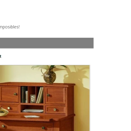
r la herramienta de texto: soluciones definitivas y alternat
rónico japonés que suena como mi seudónimo
mposibles!
to del “Beethoven Japonés” y la Gran Revelación
tronic: entre guitarras, sintetizadores y dos leyendas
a Tupac? El rumor más explosivo del hip-hop, contado con detal
futuro de la animación y el diseño 3D... ¡gratis!
n camino: ¡confirmado por una fuente muy fiable!
jays de Lleida en Lleida TV: Música, recuerdos y comunidad 