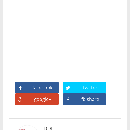
🥊 ¿Michael Jackson golpeó a Tupac? El rumor más explosivo del hip-hop, contado con detalle
 Descubriendo Blender: el futuro de la animación y el diseño 3D... ¡gratis!
Magix Vegas Pro 23 está en camino: ¡confirmado por una fuente muy fiable!
Temporada 2024-2025 de Deejays de Lleida en Lleida TV: Música, recuerdos y comunidad DJ
Mi tercer año poniendo ritmo en la Trobada Empresarial al Pirineu 🎧✨
Una noche mágica en el Celler de Raimat
facebook
twitter
Recordando New Order - Be a Rebel el regreso elegante de una leyenda
google+
fb share
Modern Talking: ¿Debe volver el dúo más famoso del eurodisco? La polémica que divide a millones de fans
DDL