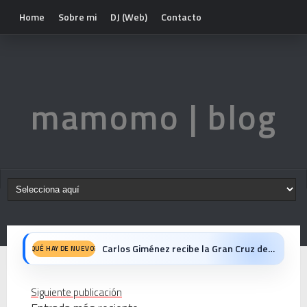
Home
Sobre mi
DJ (Web)
Contacto
mamomo | blog
Carlos Giménez recibe la Gran Cruz de Alfonso X el Sabio: homenaje al maestro de la historieta española
QUÉ HAY DE NUEVO?
Michael Jackson en el cine: opinión personal sobre la película Michael
Siguiente publicación