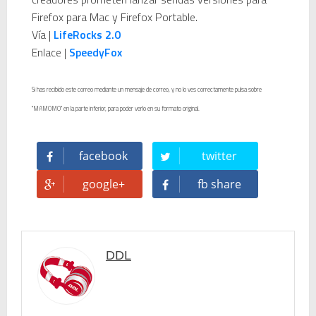
Firefox para Mac y Firefox Portable.
Vía |
LifeRocks 2.0
Enlace |
SpeedyFox
Si has recibido este correo mediante un mensaje de correo, y no lo ves correctamente pulsa sobre
"MAMOMO" en la parte inferior, para poder verlo en su formato original.
facebook
twitter
google+
fb share
DDL