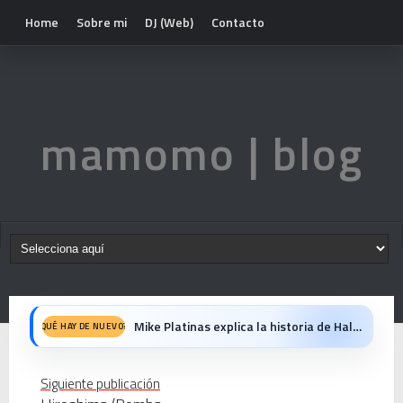
Home
Sobre mi
DJ (Web)
Contacto
mamomo | blog
Mike Platinas explica la historia de Halloween y los videoclips que marcaron una era
QUÉ HAY DE NUEVO?
John Candy: Yo me gusto — El hombre bueno que nos hacía reír de verdad
Siguiente publicación