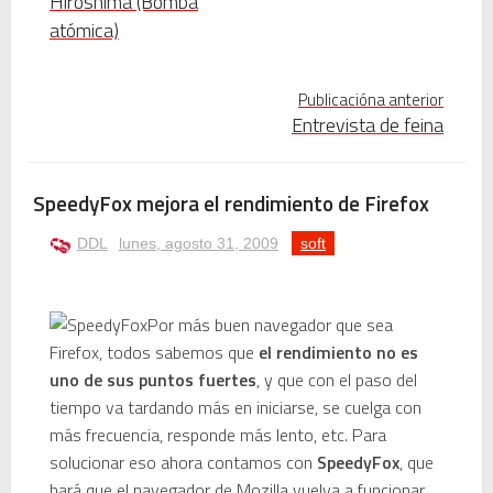
Hiroshima (Bomba
✨🎧 Una nit llegendària amb Mike Platinas i Manel López 🎧✨
atómica)
Photoshop se cuelga al usar la herramienta de texto: soluciones definitivas y alternativas
Publicacióna anterior
Mamomo: el artista electrónico japonés que suena como mi seudónimo
Entrevista de feina
Mamoru Samuragōchi: El Mito del “Beethoven Japonés” y la Gran Revelación
SpeedyFox mejora el rendimiento de Firefox
Twisted Tenderness de Electronic: entre guitarras, sintetizadores y dos leyendas
DDL
lunes, agosto 31, 2009
soft
🥊 ¿Michael Jackson golpeó a Tupac? El rumor más explosivo del hip-hop, contado con detalle
Por más buen navegador que sea
 Descubriendo Blender: el futuro de la animación y el diseño 3D... ¡gratis!
Firefox, todos sabemos que
el rendimiento no es
uno de sus puntos fuertes
, y que con el paso del
Magix Vegas Pro 23 está en camino: ¡confirmado por una fuente muy fiable!
tiempo va tardando más en iniciarse, se cuelga con
más frecuencia, responde más lento, etc. Para
Temporada 2024-2025 de Deejays de Lleida en Lleida TV: Música, recuerdos y comunidad DJ
solucionar eso ahora contamos con
SpeedyFox
, que
Mi tercer año poniendo ritmo en la Trobada Empresarial al Pirineu 🎧✨
hará que el navegador de Mozilla vuelva a funcionar