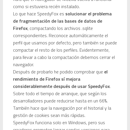
como si estuviera recién instalado.
Una noche mágica en el Celler de Raimat
Lo que hace SpeedyFox es
solucionar el problema
de fragmentación de las bases de datos de
Recordando New Order - Be a Rebel el regreso elegante de una leyenda
Firefox
, compactando los archivos .sqlite
correspondientes. Reconoce automáticamente el
Modern Talking: ¿Debe volver el dúo más famoso del eurodisco? La polémica que divide a millones de fans
perfil que usamos por defecto, pero también se puede
compactar el resto de los perfiles. Evidentemente,
Carlos Giménez recibe la Gran Cruz de Alfonso X el Sabio: homenaje al maestro de la historieta española
para llevar a cabo la compactación debemos cerrar el
navegador.
Michael Jackson en el cine: opinión personal sobre la película Michael
Después de probarlo he podido comprobar que
el
rendimiento de Firefox sí mejora
El resurgimiento del vinilo en Japón: un Regreso a los surcos y a la textura analógica
considerablemente después de usar SpeedyFox
.
Sobre todo el tiempo de arranque, que según los
Nova temporada 5 de Deejays de Lleida
desarrolladores puede reducirse hasta en un 66%.
También hace que la navegación por el historial y la
Fiesta del 40º Aniversario del Max Mix en Be Disco: Crónica Personal de una Noche Histórica
gestión de
cookies
sean más rápidas.
SpeedyFox funciona solo en Windows, pero sus
creadores prometen lanzar sendas versiones para