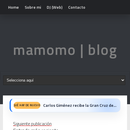
Home
Sobre mi
DJ (Web)
Contacto
mamomo | blog
Carlos Giménez recibe la Gran Cruz de Alfonso X el Sabio: homenaje al maestro de la historieta española
QUÉ HAY DE NUEVO?
Michael Jackson en el cine: opinión personal sobre la película Michael
Siguiente publicación