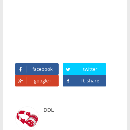
🥊 ¿Michael Jackson golpeó a Tupac? El rumor más explosivo del hip-hop, contado con detalle
 Descubriendo Blender: el futuro de la animación y el diseño 3D... ¡gratis!
Magix Vegas Pro 23 está en camino: ¡confirmado por una fuente muy fiable!
Temporada 2024-2025 de Deejays de Lleida en Lleida TV: Música, recuerdos y comunidad DJ
Mi tercer año poniendo ritmo en la Trobada Empresarial al Pirineu 🎧✨
facebook
twitter
google+
fb share
Una noche mágica en el Celler de Raimat
Recordando New Order - Be a Rebel el regreso elegante de una leyenda
Modern Talking: ¿Debe volver el dúo más famoso del eurodisco? La polémica que divide a millones de fans
DDL