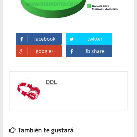
Temporada 2024-2025 de Deejays de Lleida en Lleida TV: Música, recuerdos y comunidad DJ
Mi tercer año poniendo ritmo en la Trobada Empresarial al Pirineu 🎧✨
facebook
twitter
Una noche mágica en el Celler de Raimat
google+
fb share
Recordando New Order - Be a Rebel el regreso elegante de una leyenda
Modern Talking: ¿Debe volver el dúo más famoso del eurodisco? La polémica que divide a millones de fans
DDL
Carlos Giménez recibe la Gran Cruz de Alfonso X el Sabio: homenaje al maestro de la historieta española
Michael Jackson en el cine: opinión personal sobre la película Michael
El resurgimiento del vinilo en Japón: un Regreso a los surcos y a la textura analógica
También te gustará