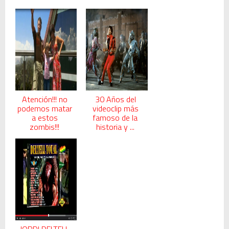
Atención!!! no
30 Años del
podemos matar
videoclip más
a estos
famoso de la
zombis!!!
historia y ...