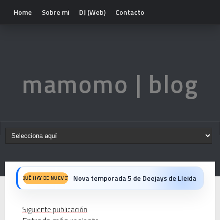
Home
Sobre mi
DJ (Web)
Contacto
mamomo | blog
Nova temporada 5 de Deejays de Lleida
QUÉ HAY DE NUEVO?
Fiesta del 40º Aniversario del Max Mix en Be Disco: Crónica Personal de una Noche Histórica
Siguiente publicación