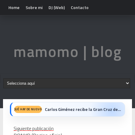
Home
Sobre mi
DJ (Web)
Contacto
mamomo | blog
Carlos Giménez recibe la Gran Cruz de Alfonso X el Sabio: homenaje al maestro de la historieta española
QUÉ HAY DE NUEVO?
Michael Jackson en el cine: opinión personal sobre la película Michael
Siguiente publicación