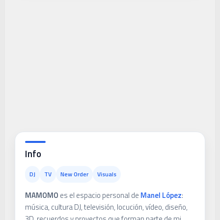
Info
DJ
TV
New Order
Visuals
MAMOMO
es el espacio personal de
Manel López
:
música, cultura DJ, televisión, locución, vídeo, diseño,
3D, recuerdos y proyectos que forman parte de mi