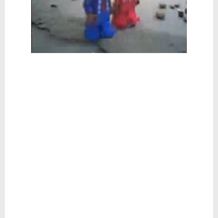
🥊 ¿Michael Jackson golpeó a Tupac? El rumor más explosivo del hip-hop, contado con detalle
 Descubriendo Blender: el futuro de la animación y el diseño 3D... ¡gratis!
Magix Vegas Pro 23 está en camino: ¡confirmado por una fuente muy fiable!
Temporada 2024-2025 de Deejays de Lleida en Lleida TV: Música, recuerdos y comunidad DJ
Mi tercer año poniendo ritmo en la Trobada Empresarial al Pirineu 🎧✨
Una noche mágica en el Celler de Raimat
Recordando New Order - Be a Rebel el regreso elegante de una leyenda
Modern Talking: ¿Debe volver el dúo más famoso del eurodisco? La polémica que divide a millones de fans