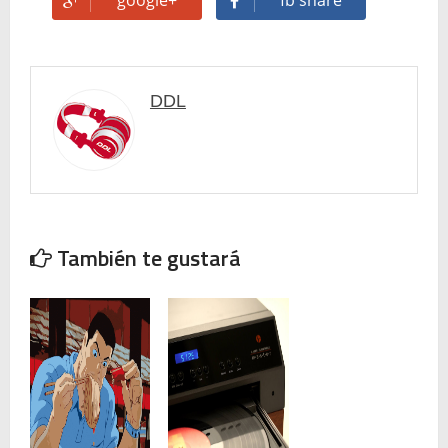
google+
fb share
DDL
También te gustará