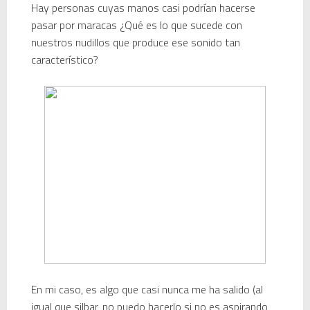
Hay personas cuyas manos casi podrían hacerse
pasar por maracas ¿Qué es lo que sucede con
Recordando New Order - Be a Rebel el regreso elegante de una leyenda
nuestros nudillos que produce ese sonido tan
característico?
Modern Talking: ¿Debe volver el dúo más famoso del eurodisco? La polémica que divide a millones de fans
Carlos Giménez recibe la Gran Cruz de Alfonso X el Sabio: homenaje al maestro de la historieta española
Michael Jackson en el cine: opinión personal sobre la película Michael
El resurgimiento del vinilo en Japón: un Regreso a los surcos y a la textura analógica
Nova temporada 5 de Deejays de Lleida
Fiesta del 40º Aniversario del Max Mix en Be Disco: Crónica Personal de una Noche Histórica
Mike Platinas explica la historia de Halloween y los videoclips que marcaron una era
En mi caso, es algo que casi nunca me ha salido (al
igual que silbar, no puedo hacerlo si no es aspirando