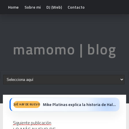
Home
Sobre mi
DJ (Web)
Contacto
mamomo | blog
John Candy: Yo me gusto — El hombre bueno que nos hacía reír de verdad
QUÉ HAY DE NUEVO?
✨🎧 Una nit llegendària amb Mike Platinas i Manel López 🎧✨
Siguiente publicación