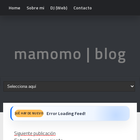
Home
Sobre mi
DJ (Web)
Contacto
mamomo | blog
Error Loading Feed!
QUÉ HAY DE NUEVO?
Siguiente publicación