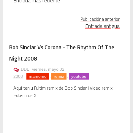
Entrada más reciente
Publicacióna anterior
Entrada antigua
Bob Sinclar Vs Corona - The Rhythm Of The
Night 2008
DDL
viernes, mayo 02,
2008
mamomo
,
remix
,
youtube
Aquí teniu l'ultim remix de Bob Sinclar i video remix
exlusiu de XL