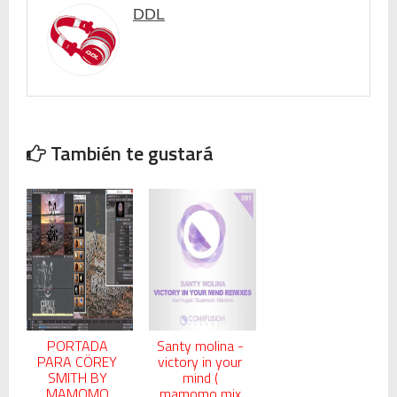
DDL
También te gustará
PORTADA
Santy molina -
PARA CÖREY
victory in your
SMITH BY
mind (
MAMOMO
mamomo mix