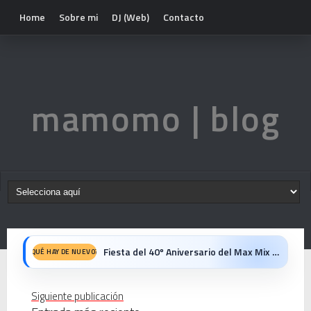
Home
Sobre mi
DJ (Web)
Contacto
mamomo | blog
Fiesta del 40º Aniversario del Max Mix en Be Disco: Crónica Personal de una Noche Histórica
QUÉ HAY DE NUEVO?
Mike Platinas explica la historia de Halloween y los videoclips que marcaron una era
Siguiente publicación