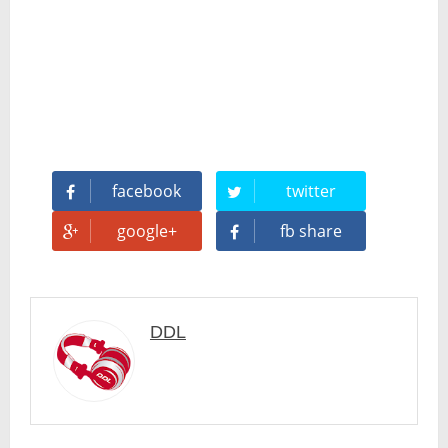
Mi tercer año poniendo ritmo en la Trobada Empresarial al Pirineu 🎧✨
Una noche mágica en el Celler de Raimat
Recordando New Order - Be a Rebel el regreso elegante de una leyenda
Modern Talking: ¿Debe volver el dúo más famoso del eurodisco? La polémica que divide a millones de fans
facebook
twitter
google+
fb share
Carlos Giménez recibe la Gran Cruz de Alfonso X el Sabio: homenaje al maestro de la historieta española
Michael Jackson en el cine: opinión personal sobre la película Michael
El resurgimiento del vinilo en Japón: un Regreso a los surcos y a la textura analógica
DDL
Nova temporada 5 de Deejays de Lleida