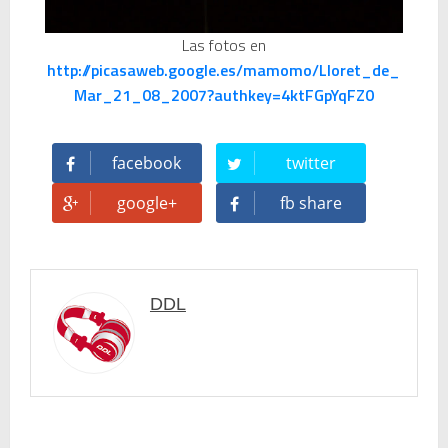
🥊 ¿Michael Jackson golpeó a Tupac? El rumor más explosivo del hip-hop, contado con detalle
Las fotos en
http://picasaweb.google.es/mamomo/Lloret_de_
 Descubriendo Blender: el futuro de la animación y el diseño 3D... ¡gratis!
Mar_21_08_2007?authkey=4ktFGpYqFZ0
Magix Vegas Pro 23 está en camino: ¡confirmado por una fuente muy fiable!
facebook
twitter
Temporada 2024-2025 de Deejays de Lleida en Lleida TV: Música, recuerdos y comunidad DJ
google+
fb share
Mi tercer año poniendo ritmo en la Trobada Empresarial al Pirineu 🎧✨
Una noche mágica en el Celler de Raimat
DDL
Recordando New Order - Be a Rebel el regreso elegante de una leyenda
Modern Talking: ¿Debe volver el dúo más famoso del eurodisco? La polémica que divide a millones de fans