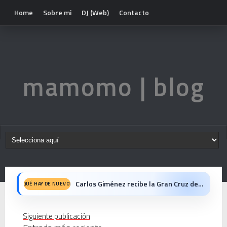
Home
Sobre mi
DJ (Web)
Contacto
mamomo | blog
Carlos Giménez recibe la Gran Cruz de Alfonso X el Sabio: homenaje al maestro de la historieta española
QUÉ HAY DE NUEVO?
Michael Jackson en el cine: opinión personal sobre la película Michael
Siguiente publicación