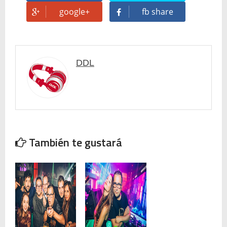
google+
fb share
DDL
También te gustará