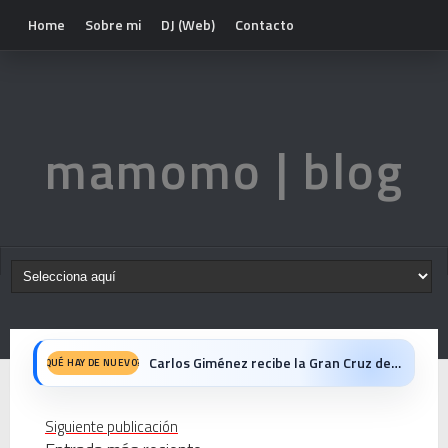
Home
Sobre mi
DJ (Web)
Contacto
mamomo | blog
Carlos Giménez recibe la Gran Cruz de Alfonso X el Sabio: homenaje al maestro de la historieta española
QUÉ HAY DE NUEVO?
Michael Jackson en el cine: opinión personal sobre la película Michael
Siguiente publicación