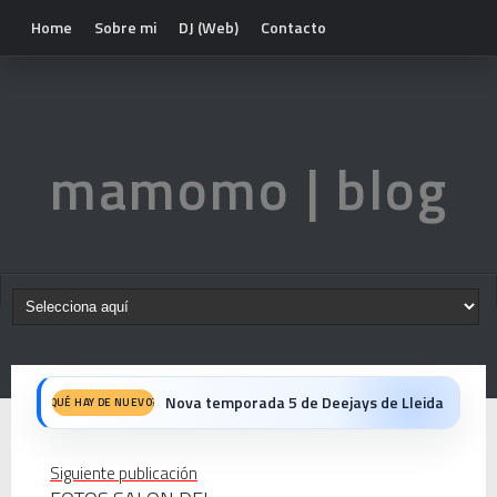
Home
Sobre mi
DJ (Web)
Contacto
mamomo | blog
Nova temporada 5 de Deejays de Lleida
QUÉ HAY DE NUEVO?
Fiesta del 40º Aniversario del Max Mix en Be Disco: Crónica Personal de una Noche Histórica
Siguiente publicación