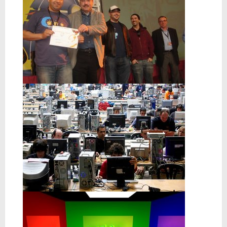
Temporada 2024-2025 de Deejays de Lleida en Lleida TV: Música, recuerdos y comunidad DJ
Mi tercer año poniendo ritmo en la Trobada Empresarial al Pirineu 🎧✨
Una noche mágica en el Celler de Raimat
Recordando New Order - Be a Rebel el regreso elegante de una leyenda
Modern Talking: ¿Debe volver el dúo más famoso del eurodisco? La polémica que divide a millones de fans
Carlos Giménez recibe la Gran Cruz de Alfonso X el Sabio: homenaje al maestro de la historieta española
Michael Jackson en el cine: opinión personal sobre la película Michael
El resurgimiento del vinilo en Japón: un Regreso a los surcos y a la textura analógica